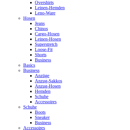
Overshirts
Leinen-Hemden
Leno-Ware
Hosen
Jeans
Chinos
Cargo-Hosen
Leinen-Hosen
Superstretch
Loose-Fit
Shorts
Business
Basics
Business
Anzüge
Anzug-Sakkos
Anzug-Hosen
Hemden
Schuhe
Accessoires
Schuhe
Boots
Sneaker
Business
Accessoires