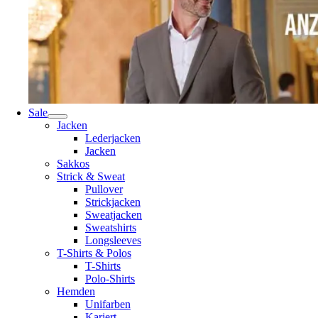
Sale
Jacken
Lederjacken
Jacken
Sakkos
Strick & Sweat
Pullover
Strickjacken
Sweatjacken
Sweatshirts
Longsleeves
T-Shirts & Polos
T-Shirts
Polo-Shirts
Hemden
Unifarben
Kariert