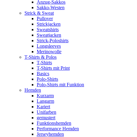
Anzug-Sakkos
Sakko-Westen
Strick & Sweat
Pullover
Strickjacken
Sweatshirts
Sweatjacken
Strick-Poloshirts
Longsleeves
Merinowolle
T-Shirts & Polos
T-Shirts
T-Shirts mit Print
Basics
Polo-Shirts
Polo-Shirts mit Funktion
Hemden
Kurzarm
Langarm
Kariert
Unifarben
gemustert
Funktionshemden
Performance Hemden
Jerseyhemden