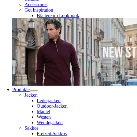
Accessoires
Get Inspiration
Blättere im Lookbook
Produkte
Jacken
Lederjacken
Outdoor-Jacken
Mäntel
Westen
Wendejacken
Sakkos
Freizeit-Sakkos