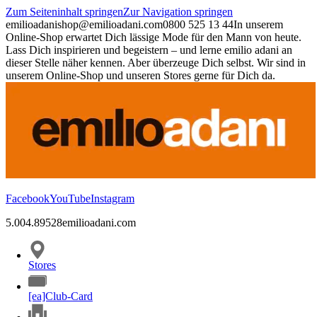
Zum Seiteninhalt springen
Zur Navigation springen
emilioadani
shop@emilioadani.com
0800 525 13 44
In unserem
Online-Shop erwartet Dich lässige Mode für den Mann von heute.
Lass Dich inspirieren und begeistern – und lerne emilio adani an
dieser Stelle näher kennen. Aber überzeuge Dich selbst. Wir sind in
unserem Online-Shop und unseren Stores gerne für Dich da.
Facebook
YouTube
Instagram
5.00
4.89
528
emilioadani.com
Stores
[ea]Club-Card