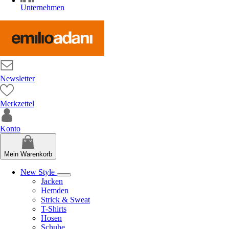
Unternehmen
Newsletter
Merkzettel
Konto
Mein Warenkorb
New Style
Jacken
Hemden
Strick & Sweat
T-Shirts
Hosen
Schuhe