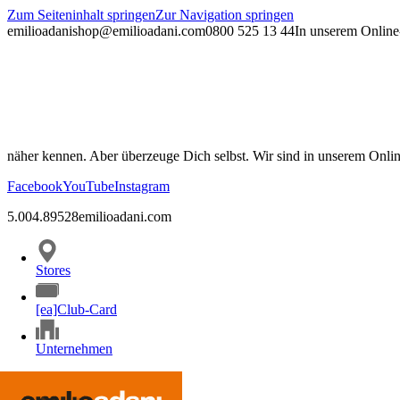
Zum Seiteninhalt springen
Zur Navigation springen
emilioadani
shop@emilioadani.com
0800 525 13 44
In unserem Online-
näher kennen. Aber überzeuge Dich selbst. Wir sind in unserem Onli
Facebook
YouTube
Instagram
5.00
4.89
528
emilioadani.com
Stores
[ea]Club-Card
Unternehmen