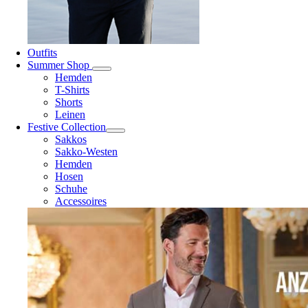
Outfits
Summer Shop
Hemden
T-Shirts
Shorts
Leinen
Festive Collection
Sakkos
Sakko-Westen
Hemden
Hosen
Schuhe
Accessoires