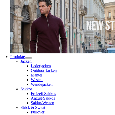
Produkte
Jacken
Lederjacken
Outdoor-Jacken
Mäntel
Westen
Wendejacken
Sakkos
Freizeit-Sakkos
Anzug-Sakkos
Sakko-Westen
Strick & Sweat
Pullover