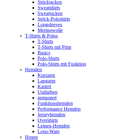
Strickjacken
Sweatshirts
Sweatjacken
Strick-Poloshirts
Longsleeves
Merinowolle
T-Shirts & Polos
T-Shirts
T-Shirts mit Print
Basics
Polo-Shirts
Polo-Shirts mit Funktion
Hemden
Kurzarm
Langarm
Kariert
Unifarben
gemustert
Funktionshemden
Performance Hemden
Jerseyhemden
Overshirts
Leinen-Hemden
Leno-Ware
Hosen