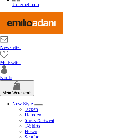
Unternehmen
Newsletter
Merkzettel
Konto
Mein Warenkorb
New Style
Jacken
Hemden
Strick & Sweat
T-Shirts
Hosen
Schuhe