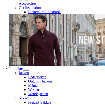
Accessoires
Get Inspiration
Blättere im Lookbook
Produkte
Jacken
Lederjacken
Outdoor-Jacken
Mäntel
Westen
Wendejacken
Sakkos
Freizeit-Sakkos