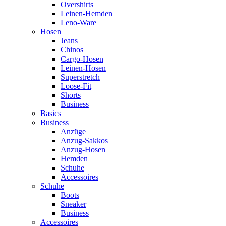
Overshirts
Leinen-Hemden
Leno-Ware
Hosen
Jeans
Chinos
Cargo-Hosen
Leinen-Hosen
Superstretch
Loose-Fit
Shorts
Business
Basics
Business
Anzüge
Anzug-Sakkos
Anzug-Hosen
Hemden
Schuhe
Accessoires
Schuhe
Boots
Sneaker
Business
Accessoires