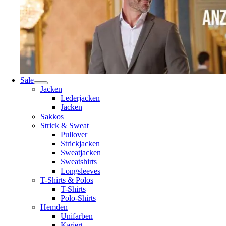
Sale
Jacken
Lederjacken
Jacken
Sakkos
Strick & Sweat
Pullover
Strickjacken
Sweatjacken
Sweatshirts
Longsleeves
T-Shirts & Polos
T-Shirts
Polo-Shirts
Hemden
Unifarben
Kariert