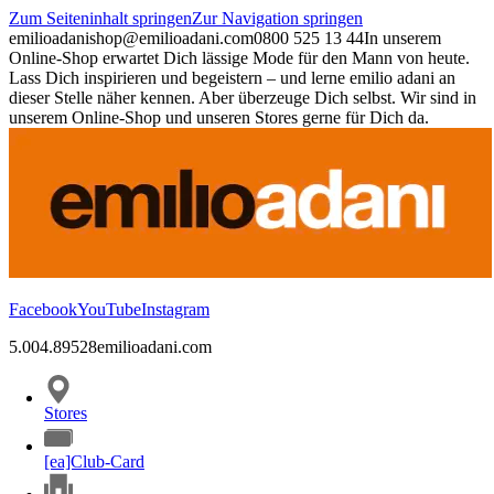
Zum Seiteninhalt springen
Zur Navigation springen
emilioadani
shop@emilioadani.com
0800 525 13 44
In unserem
Online-Shop erwartet Dich lässige Mode für den Mann von heute.
Lass Dich inspirieren und begeistern – und lerne emilio adani an
dieser Stelle näher kennen. Aber überzeuge Dich selbst. Wir sind in
unserem Online-Shop und unseren Stores gerne für Dich da.
Facebook
YouTube
Instagram
5.00
4.89
528
emilioadani.com
Stores
[ea]Club-Card