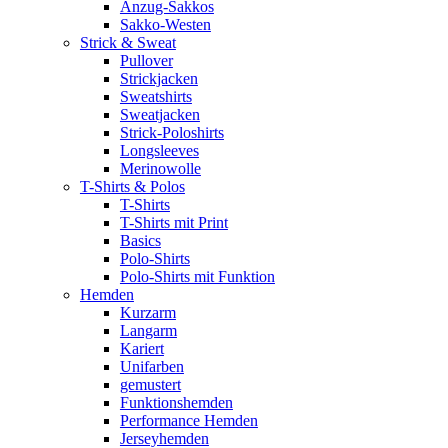
Anzug-Sakkos
Sakko-Westen
Strick & Sweat
Pullover
Strickjacken
Sweatshirts
Sweatjacken
Strick-Poloshirts
Longsleeves
Merinowolle
T-Shirts & Polos
T-Shirts
T-Shirts mit Print
Basics
Polo-Shirts
Polo-Shirts mit Funktion
Hemden
Kurzarm
Langarm
Kariert
Unifarben
gemustert
Funktionshemden
Performance Hemden
Jerseyhemden