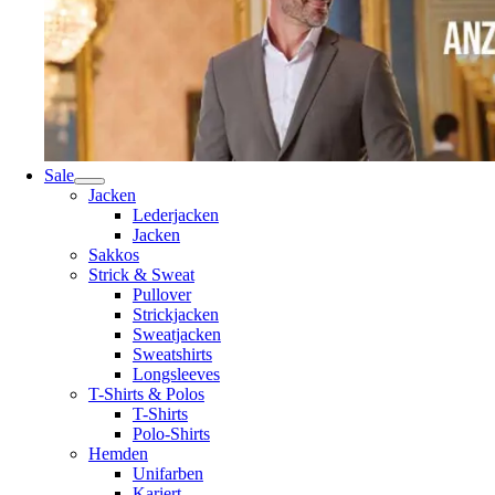
Sale
Jacken
Lederjacken
Jacken
Sakkos
Strick & Sweat
Pullover
Strickjacken
Sweatjacken
Sweatshirts
Longsleeves
T-Shirts & Polos
T-Shirts
Polo-Shirts
Hemden
Unifarben
Kariert