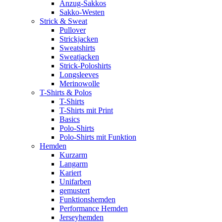
Anzug-Sakkos
Sakko-Westen
Strick & Sweat
Pullover
Strickjacken
Sweatshirts
Sweatjacken
Strick-Poloshirts
Longsleeves
Merinowolle
T-Shirts & Polos
T-Shirts
T-Shirts mit Print
Basics
Polo-Shirts
Polo-Shirts mit Funktion
Hemden
Kurzarm
Langarm
Kariert
Unifarben
gemustert
Funktionshemden
Performance Hemden
Jerseyhemden