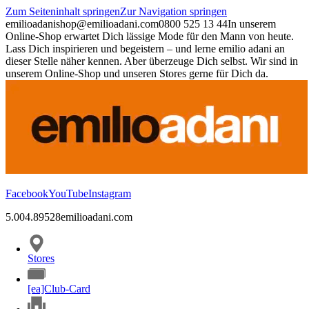
Zum Seiteninhalt springen
Zur Navigation springen
emilioadani
shop@emilioadani.com
0800 525 13 44
In unserem
Online-Shop erwartet Dich lässige Mode für den Mann von heute.
Lass Dich inspirieren und begeistern – und lerne emilio adani an
dieser Stelle näher kennen. Aber überzeuge Dich selbst. Wir sind in
unserem Online-Shop und unseren Stores gerne für Dich da.
Facebook
YouTube
Instagram
5.00
4.89
528
emilioadani.com
Stores
[ea]Club-Card