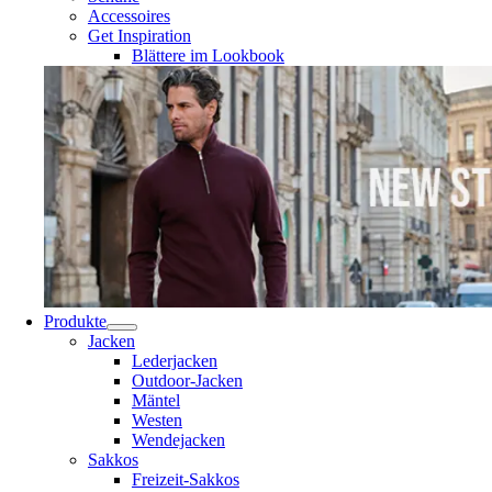
Accessoires
Get Inspiration
Blättere im Lookbook
Produkte
Jacken
Lederjacken
Outdoor-Jacken
Mäntel
Westen
Wendejacken
Sakkos
Freizeit-Sakkos