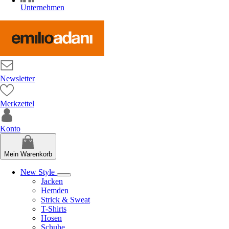
Unternehmen
Newsletter
Merkzettel
Konto
Mein Warenkorb
New Style
Jacken
Hemden
Strick & Sweat
T-Shirts
Hosen
Schuhe