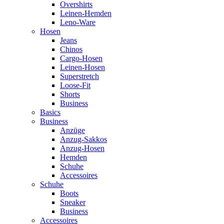
Overshirts
Leinen-Hemden
Leno-Ware
Hosen
Jeans
Chinos
Cargo-Hosen
Leinen-Hosen
Superstretch
Loose-Fit
Shorts
Business
Basics
Business
Anzüge
Anzug-Sakkos
Anzug-Hosen
Hemden
Schuhe
Accessoires
Schuhe
Boots
Sneaker
Business
Accessoires