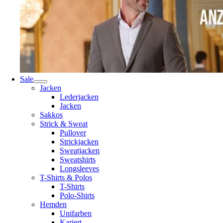
Sale
Jacken
Lederjacken
Jacken
Sakkos
Strick & Sweat
Pullover
Strickjacken
Sweatjacken
Sweatshirts
Longsleeves
T-Shirts & Polos
T-Shirts
Polo-Shirts
Hemden
Unifarben
Kariert