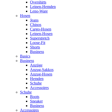
Overshirts
Leinen-Hemden
Leno-Ware
Hosen
Jeans
Chinos
Cargo-Hosen
Leinen-Hosen
Superstretch
Loose-Fit
Shorts
Business
Basics
Business
Anzüge
Anzug-Sakkos
Anzug-Hosen
Hemden
Schuhe
Accessoires
Schuhe
Boots
Sneaker
Business
Accessoires