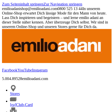
Zum Seiteninhalt springen
Zur Navigation springen
emilioadani
shop@emilioadani.com
0800 525 13 44
In unserem
Online-Shop erwartet Dich lässige Mode für den Mann von heute.
Lass Dich inspirieren und begeistern – und lerne emilio adani an
dieser Stelle näher kennen. Aber überzeuge Dich selbst. Wir sind in
unserem Online-Shop und unseren Stores gerne für Dich da.
Facebook
YouTube
Instagram
5.00
4.89
528
emilioadani.com
Stores
[ea]Club-Card