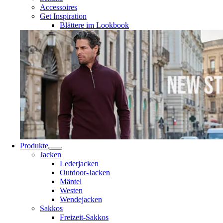
Accessoires
Get Inspiration
Blättere im Lookbook
Produkte
Jacken
Lederjacken
Outdoor-Jacken
Mäntel
Westen
Wendejacken
Sakkos
Freizeit-Sakkos