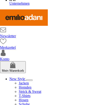
Unternehmen
Newsletter
Merkzettel
Konto
Mein Warenkorb
New Style
Jacken
Hemden
Strick & Sweat
T-Shirts
Hosen
Schuhe