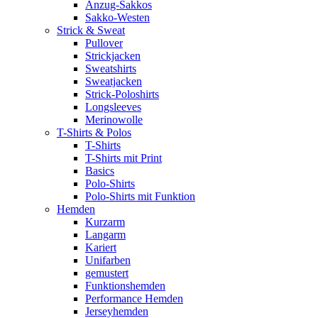
Anzug-Sakkos
Sakko-Westen
Strick & Sweat
Pullover
Strickjacken
Sweatshirts
Sweatjacken
Strick-Poloshirts
Longsleeves
Merinowolle
T-Shirts & Polos
T-Shirts
T-Shirts mit Print
Basics
Polo-Shirts
Polo-Shirts mit Funktion
Hemden
Kurzarm
Langarm
Kariert
Unifarben
gemustert
Funktionshemden
Performance Hemden
Jerseyhemden