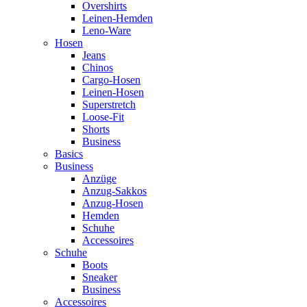
Overshirts
Leinen-Hemden
Leno-Ware
Hosen
Jeans
Chinos
Cargo-Hosen
Leinen-Hosen
Superstretch
Loose-Fit
Shorts
Business
Basics
Business
Anzüge
Anzug-Sakkos
Anzug-Hosen
Hemden
Schuhe
Accessoires
Schuhe
Boots
Sneaker
Business
Accessoires