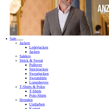
Sale
Jacken
Lederjacken
Jacken
Sakkos
Strick & Sweat
Pullover
Strickjacken
Sweatjacken
Sweatshirts
Longsleeves
T-Shirts & Polos
T-Shirts
Polo-Shirts
Hemden
Unifarben
Kariert