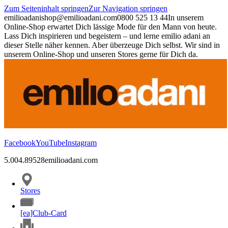
Zum Seiteninhalt springen
Zur Navigation springen
emilioadani
shop@emilioadani.com
0800 525 13 44
In unserem
Online-Shop erwartet Dich lässige Mode für den Mann von heute.
Lass Dich inspirieren und begeistern – und lerne emilio adani an
dieser Stelle näher kennen. Aber überzeuge Dich selbst. Wir sind in
unserem Online-Shop und unseren Stores gerne für Dich da.
Facebook
YouTube
Instagram
5.00
4.89
528
emilioadani.com
Stores
[ea]Club-Card