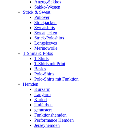
Anzug-Sakkos
Sakko-Westen
Strick & Sweat
Pullover
Strickjacken
Sweatshirts
Sweatjacken
Strick-Poloshirts
Longsleeves
Merinowolle
T-Shirts & Polos
T-Shirts
T-Shirts mit Print
Basics
Polo-Shirts
Polo-Shirts mit Funktion
Hemden
Kurzarm
Langarm
Kariert
Unifarben
gemustert
Funktionshemden
Performance Hemden
Jerseyhemden