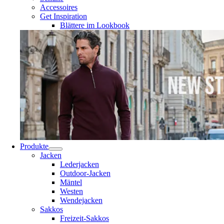
Accessoires
Get Inspiration
Blättere im Lookbook
Produkte
Jacken
Lederjacken
Outdoor-Jacken
Mäntel
Westen
Wendejacken
Sakkos
Freizeit-Sakkos