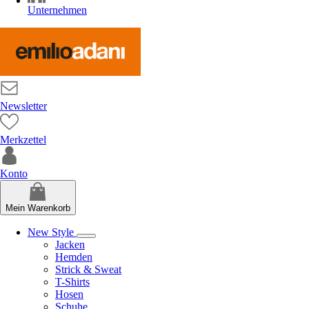
Unternehmen
Newsletter
Merkzettel
Konto
Mein Warenkorb
New Style
Jacken
Hemden
Strick & Sweat
T-Shirts
Hosen
Schuhe