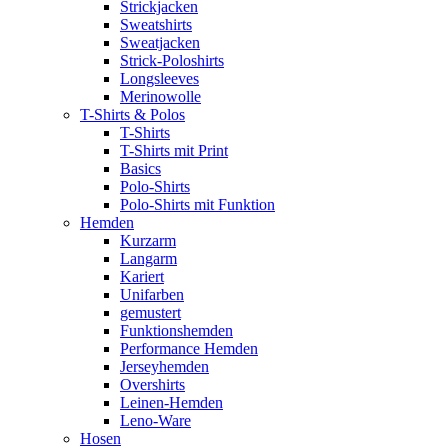
Strickjacken
Sweatshirts
Sweatjacken
Strick-Poloshirts
Longsleeves
Merinowolle
T-Shirts & Polos
T-Shirts
T-Shirts mit Print
Basics
Polo-Shirts
Polo-Shirts mit Funktion
Hemden
Kurzarm
Langarm
Kariert
Unifarben
gemustert
Funktionshemden
Performance Hemden
Jerseyhemden
Overshirts
Leinen-Hemden
Leno-Ware
Hosen