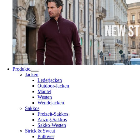
Produkte
Jacken
Lederjacken
Outdoor-Jacken
Mäntel
Westen
Wendejacken
Sakkos
Freizeit-Sakkos
Anzug-Sakkos
Sakko-Westen
Strick & Sweat
Pullover