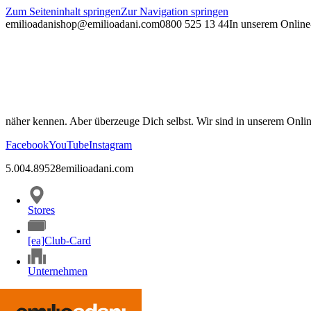
Zum Seiteninhalt springen
Zur Navigation springen
emilioadani
shop@emilioadani.com
0800 525 13 44
In unserem Online-
näher kennen. Aber überzeuge Dich selbst. Wir sind in unserem Onli
Facebook
YouTube
Instagram
5.00
4.89
528
emilioadani.com
Stores
[ea]Club-Card
Unternehmen