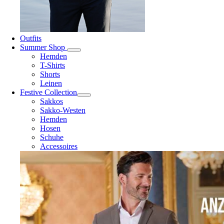
Outfits
Summer Shop
Hemden
T-Shirts
Shorts
Leinen
Festive Collection
Sakkos
Sakko-Westen
Hemden
Hosen
Schuhe
Accessoires