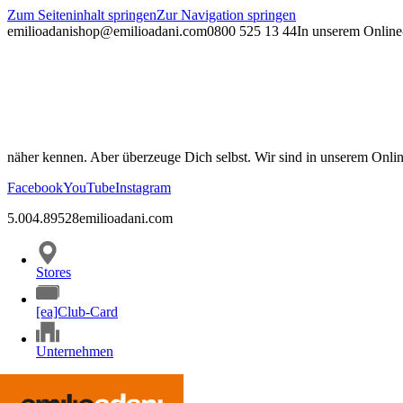
Zum Seiteninhalt springen
Zur Navigation springen
emilioadani
shop@emilioadani.com
0800 525 13 44
In unserem Online-
näher kennen. Aber überzeuge Dich selbst. Wir sind in unserem Onli
Facebook
YouTube
Instagram
5.00
4.89
528
emilioadani.com
Stores
[ea]Club-Card
Unternehmen