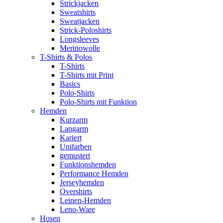
Strickjacken
Sweatshirts
Sweatjacken
Strick-Poloshirts
Longsleeves
Merinowolle
T-Shirts & Polos
T-Shirts
T-Shirts mit Print
Basics
Polo-Shirts
Polo-Shirts mit Funktion
Hemden
Kurzarm
Langarm
Kariert
Unifarben
gemustert
Funktionshemden
Performance Hemden
Jerseyhemden
Overshirts
Leinen-Hemden
Leno-Ware
Hosen