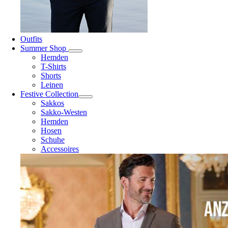
Outfits
Summer Shop
Hemden
T-Shirts
Shorts
Leinen
Festive Collection
Sakkos
Sakko-Westen
Hemden
Hosen
Schuhe
Accessoires