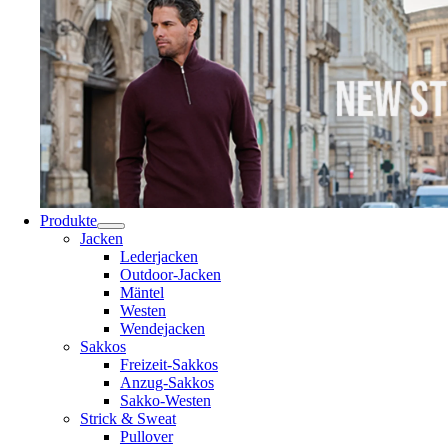
Produkte
Jacken
Lederjacken
Outdoor-Jacken
Mäntel
Westen
Wendejacken
Sakkos
Freizeit-Sakkos
Anzug-Sakkos
Sakko-Westen
Strick & Sweat
Pullover