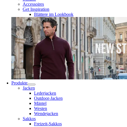
Accessoires
Get Inspiration
Blättere im Lookbook
Produkte
Jacken
Lederjacken
Outdoor-Jacken
Mäntel
Westen
Wendejacken
Sakkos
Freizeit-Sakkos