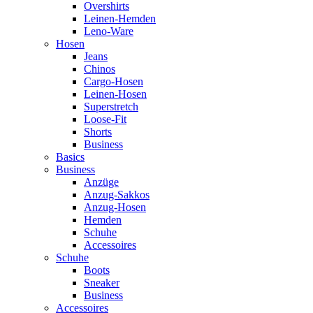
Overshirts
Leinen-Hemden
Leno-Ware
Hosen
Jeans
Chinos
Cargo-Hosen
Leinen-Hosen
Superstretch
Loose-Fit
Shorts
Business
Basics
Business
Anzüge
Anzug-Sakkos
Anzug-Hosen
Hemden
Schuhe
Accessoires
Schuhe
Boots
Sneaker
Business
Accessoires