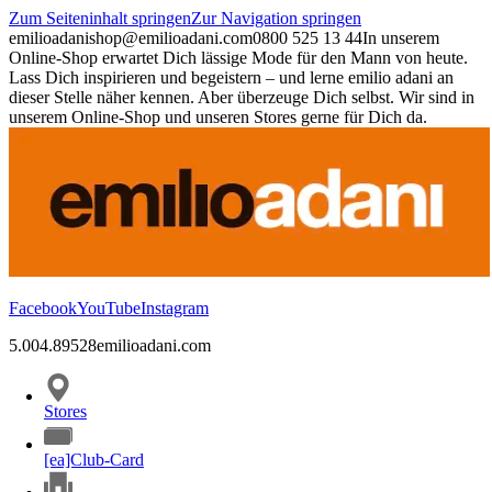
Zum Seiteninhalt springen
Zur Navigation springen
emilioadani
shop@emilioadani.com
0800 525 13 44
In unserem
Online-Shop erwartet Dich lässige Mode für den Mann von heute.
Lass Dich inspirieren und begeistern – und lerne emilio adani an
dieser Stelle näher kennen. Aber überzeuge Dich selbst. Wir sind in
unserem Online-Shop und unseren Stores gerne für Dich da.
Facebook
YouTube
Instagram
5.00
4.89
528
emilioadani.com
Stores
[ea]Club-Card