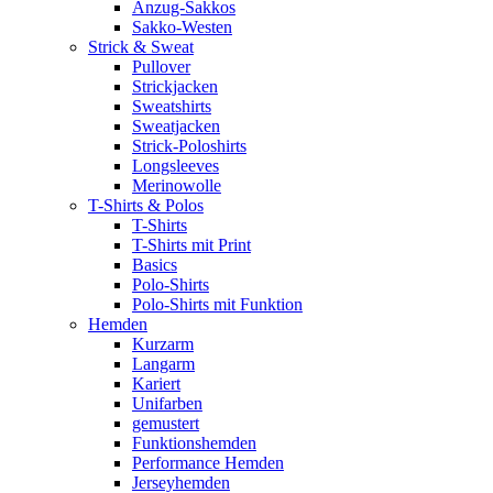
Anzug-Sakkos
Sakko-Westen
Strick & Sweat
Pullover
Strickjacken
Sweatshirts
Sweatjacken
Strick-Poloshirts
Longsleeves
Merinowolle
T-Shirts & Polos
T-Shirts
T-Shirts mit Print
Basics
Polo-Shirts
Polo-Shirts mit Funktion
Hemden
Kurzarm
Langarm
Kariert
Unifarben
gemustert
Funktionshemden
Performance Hemden
Jerseyhemden