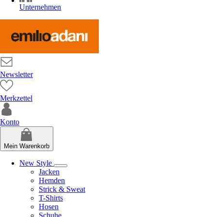
Unternehmen
Newsletter
Merkzettel
Konto
Mein Warenkorb
New Style
Jacken
Hemden
Strick & Sweat
T-Shirts
Hosen
Schuhe