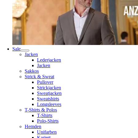
Sale
Jacken
Lederjacken
Jacken
Sakkos
Strick & Sweat
Pullover
Strickjacken
Sweatjacken
Sweatshirts
Longsleeves
T-Shirts & Polos
T-Shirts
Polo-Shirts
Hemden
Unifarben
Kariert