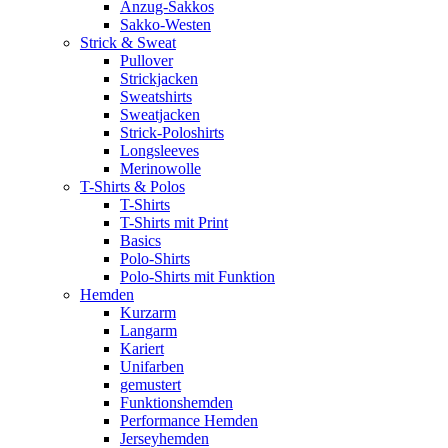
Anzug-Sakkos
Sakko-Westen
Strick & Sweat
Pullover
Strickjacken
Sweatshirts
Sweatjacken
Strick-Poloshirts
Longsleeves
Merinowolle
T-Shirts & Polos
T-Shirts
T-Shirts mit Print
Basics
Polo-Shirts
Polo-Shirts mit Funktion
Hemden
Kurzarm
Langarm
Kariert
Unifarben
gemustert
Funktionshemden
Performance Hemden
Jerseyhemden