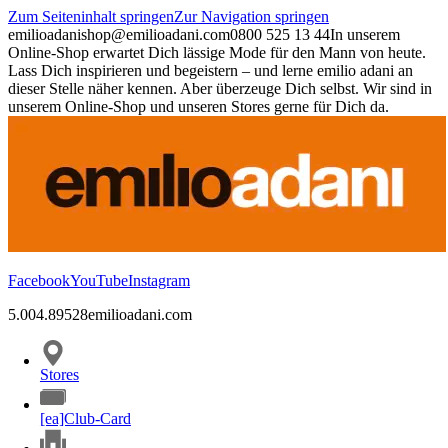
Zum Seiteninhalt springen
Zur Navigation springen
emilioadani
shop@emilioadani.com
0800 525 13 44
In unserem
Online-Shop erwartet Dich lässige Mode für den Mann von heute.
Lass Dich inspirieren und begeistern – und lerne emilio adani an
dieser Stelle näher kennen. Aber überzeuge Dich selbst. Wir sind in
unserem Online-Shop und unseren Stores gerne für Dich da.
Facebook
YouTube
Instagram
5.00
4.89
528
emilioadani.com
Stores
[ea]Club-Card