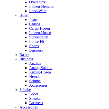
Overshirts
Leinen-Hemden
Leno-Ware
Hosen
Jeans
Chinos
Cargo-Hosen
Leinen-Hosen
Superstretch
Loose-Fit
Shorts
Business
Basics
Business
Anzüge
Anzug-Sakkos
Anzug-Hosen
Hemden
Schuhe
Accessoires
Schuhe
Boots
Sneaker
Business
Accessoires