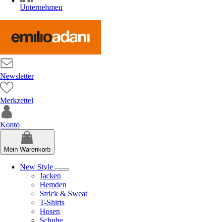
Unternehmen
Newsletter
Merkzettel
Konto
Mein Warenkorb
New Style
Jacken
Hemden
Strick & Sweat
T-Shirts
Hosen
Schuhe