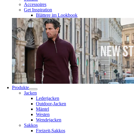
Accessoires
Get Inspiration
Blättere im Lookbook
Produkte
Jacken
Lederjacken
Outdoor-Jacken
Mäntel
Westen
Wendejacken
Sakkos
Freizeit-Sakkos