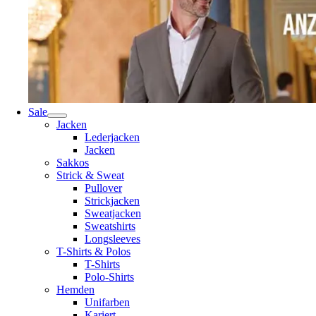
Sale
Jacken
Lederjacken
Jacken
Sakkos
Strick & Sweat
Pullover
Strickjacken
Sweatjacken
Sweatshirts
Longsleeves
T-Shirts & Polos
T-Shirts
Polo-Shirts
Hemden
Unifarben
Kariert