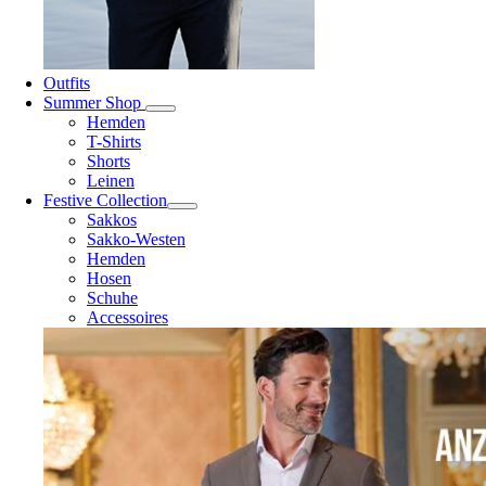
Outfits
Summer Shop
Hemden
T-Shirts
Shorts
Leinen
Festive Collection
Sakkos
Sakko-Westen
Hemden
Hosen
Schuhe
Accessoires