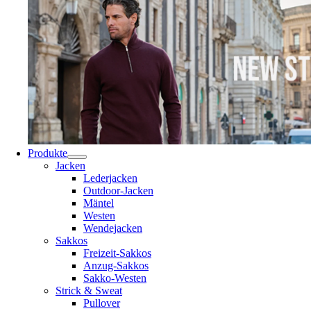
Produkte
Jacken
Lederjacken
Outdoor-Jacken
Mäntel
Westen
Wendejacken
Sakkos
Freizeit-Sakkos
Anzug-Sakkos
Sakko-Westen
Strick & Sweat
Pullover