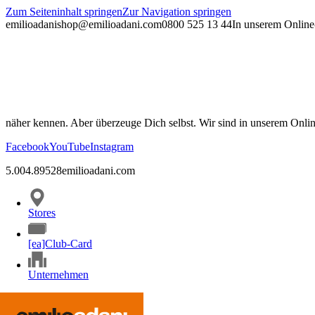
Zum Seiteninhalt springen
Zur Navigation springen
emilioadani
shop@emilioadani.com
0800 525 13 44
In unserem Online-
näher kennen. Aber überzeuge Dich selbst. Wir sind in unserem Onli
Facebook
YouTube
Instagram
5.00
4.89
528
emilioadani.com
Stores
[ea]Club-Card
Unternehmen