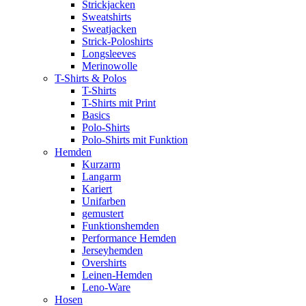
Strickjacken
Sweatshirts
Sweatjacken
Strick-Poloshirts
Longsleeves
Merinowolle
T-Shirts & Polos
T-Shirts
T-Shirts mit Print
Basics
Polo-Shirts
Polo-Shirts mit Funktion
Hemden
Kurzarm
Langarm
Kariert
Unifarben
gemustert
Funktionshemden
Performance Hemden
Jerseyhemden
Overshirts
Leinen-Hemden
Leno-Ware
Hosen