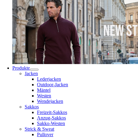
Produkte
Jacken
Lederjacken
Outdoor-Jacken
Mäntel
Westen
Wendejacken
Sakkos
Freizeit-Sakkos
Anzug-Sakkos
Sakko-Westen
Strick & Sweat
Pullover