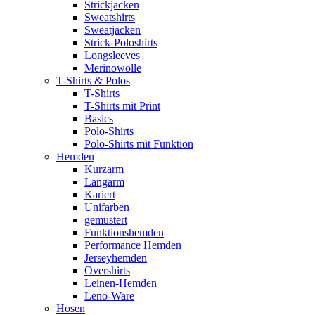
Strickjacken
Sweatshirts
Sweatjacken
Strick-Poloshirts
Longsleeves
Merinowolle
T-Shirts & Polos
T-Shirts
T-Shirts mit Print
Basics
Polo-Shirts
Polo-Shirts mit Funktion
Hemden
Kurzarm
Langarm
Kariert
Unifarben
gemustert
Funktionshemden
Performance Hemden
Jerseyhemden
Overshirts
Leinen-Hemden
Leno-Ware
Hosen