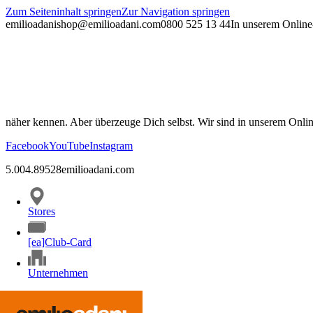
Zum Seiteninhalt springen
Zur Navigation springen
emilioadani
shop@emilioadani.com
0800 525 13 44
In unserem Online-
näher kennen. Aber überzeuge Dich selbst. Wir sind in unserem Onli
Facebook
YouTube
Instagram
5.00
4.89
528
emilioadani.com
Stores
[ea]Club-Card
Unternehmen