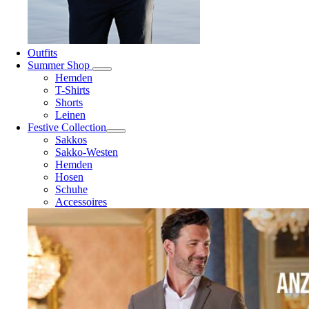
Outfits
Summer Shop
Hemden
T-Shirts
Shorts
Leinen
Festive Collection
Sakkos
Sakko-Westen
Hemden
Hosen
Schuhe
Accessoires