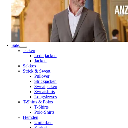
Sale
Jacken
Lederjacken
Jacken
Sakkos
Strick & Sweat
Pullover
Strickjacken
Sweatjacken
Sweatshirts
Longsleeves
T-Shirts & Polos
T-Shirts
Polo-Shirts
Hemden
Unifarben
Kariert