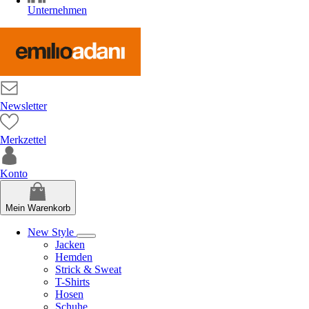
Unternehmen
Newsletter
Merkzettel
Konto
Mein Warenkorb
New Style
Jacken
Hemden
Strick & Sweat
T-Shirts
Hosen
Schuhe