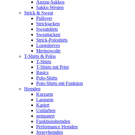
Anzug-Sakkos
Sakko-Westen
Strick & Sweat
Pullover
Strickjacken
Sweatshirts
Sweatjacken
Strick-Poloshirts
Longsleeves
Merinowolle
T-Shirts & Polos
T-Shirts
T-Shirts mit Print
Basics
Polo-Shirts
Polo-Shirts mit Funktion
Hemden
Kurzarm
Langarm
Kariert
Unifarben
gemustert
Funktionshemden
Performance Hemden
Jerseyhemden