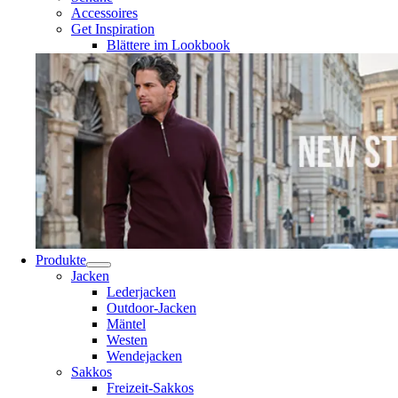
Accessoires
Get Inspiration
Blättere im Lookbook
Produkte
Jacken
Lederjacken
Outdoor-Jacken
Mäntel
Westen
Wendejacken
Sakkos
Freizeit-Sakkos