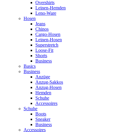
Overshirts
Leinen-Hemden
Leno-Ware
Hosen
Jeans
Chinos
Cargo-Hosen
Leinen-Hosen
Superstretch
Loose-Fit
Shorts
Business
Basics
Business
Anzüge
Anzug-Sakkos
Anzug-Hosen
Hemden
Schuhe
Accessoires
Schuhe
Boots
Sneaker
Business
Accessoires