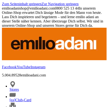
Zum Seiteninhalt springen
Zur Navigation springen
emilioadani
shop@emilioadani.com
0800 525 13 44
In unserem
Online-Shop erwartet Dich lässige Mode für den Mann von heute.
Lass Dich inspirieren und begeistern – und lerne emilio adani an
dieser Stelle näher kennen. Aber überzeuge Dich selbst. Wir sind in
unserem Online-Shop und unseren Stores gerne für Dich da.
Facebook
YouTube
Instagram
5.00
4.89
528
emilioadani.com
Stores
[ea]Club-Card