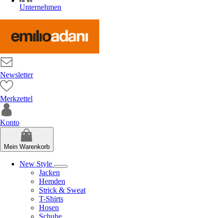
Unternehmen
Newsletter
Merkzettel
Konto
Mein Warenkorb
New Style
Jacken
Hemden
Strick & Sweat
T-Shirts
Hosen
Schuhe