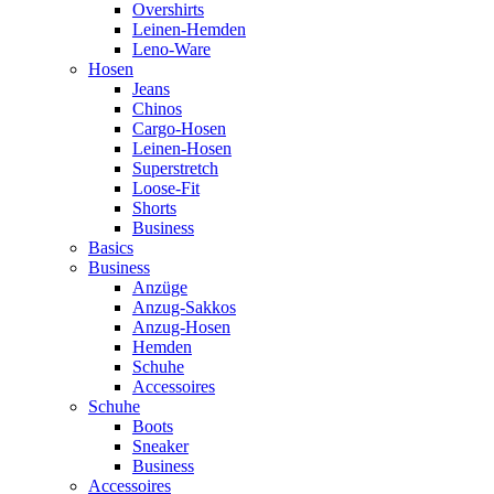
Overshirts
Leinen-Hemden
Leno-Ware
Hosen
Jeans
Chinos
Cargo-Hosen
Leinen-Hosen
Superstretch
Loose-Fit
Shorts
Business
Basics
Business
Anzüge
Anzug-Sakkos
Anzug-Hosen
Hemden
Schuhe
Accessoires
Schuhe
Boots
Sneaker
Business
Accessoires