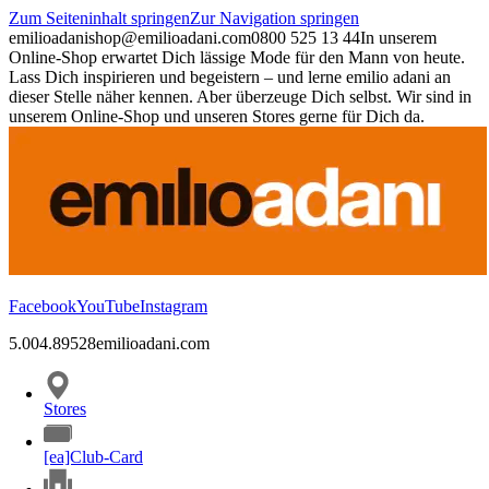
Zum Seiteninhalt springen
Zur Navigation springen
emilioadani
shop@emilioadani.com
0800 525 13 44
In unserem
Online-Shop erwartet Dich lässige Mode für den Mann von heute.
Lass Dich inspirieren und begeistern – und lerne emilio adani an
dieser Stelle näher kennen. Aber überzeuge Dich selbst. Wir sind in
unserem Online-Shop und unseren Stores gerne für Dich da.
Facebook
YouTube
Instagram
5.00
4.89
528
emilioadani.com
Stores
[ea]Club-Card