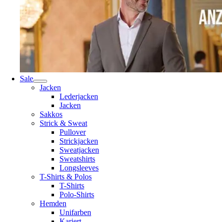
Sale
Jacken
Lederjacken
Jacken
Sakkos
Strick & Sweat
Pullover
Strickjacken
Sweatjacken
Sweatshirts
Longsleeves
T-Shirts & Polos
T-Shirts
Polo-Shirts
Hemden
Unifarben
Kariert