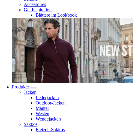
Accessoires
Get Inspiration
Blättere im Lookbook
Produkte
Jacken
Lederjacken
Outdoor-Jacken
Mäntel
Westen
Wendejacken
Sakkos
Freizeit-Sakkos