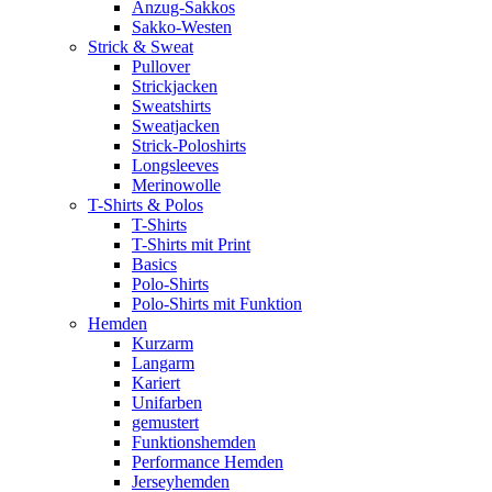
Anzug-Sakkos
Sakko-Westen
Strick & Sweat
Pullover
Strickjacken
Sweatshirts
Sweatjacken
Strick-Poloshirts
Longsleeves
Merinowolle
T-Shirts & Polos
T-Shirts
T-Shirts mit Print
Basics
Polo-Shirts
Polo-Shirts mit Funktion
Hemden
Kurzarm
Langarm
Kariert
Unifarben
gemustert
Funktionshemden
Performance Hemden
Jerseyhemden