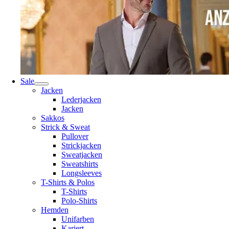
Sale
Jacken
Lederjacken
Jacken
Sakkos
Strick & Sweat
Pullover
Strickjacken
Sweatjacken
Sweatshirts
Longsleeves
T-Shirts & Polos
T-Shirts
Polo-Shirts
Hemden
Unifarben
Kariert