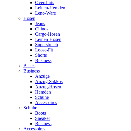
Overshirts
Leinen-Hemden
Leno-Ware
Hosen
Jeans
Chinos
Cargo-Hosen
Leinen-Hosen
Superstretch
Loose-Fit
Shorts
Business
Basics
Business
Anzüge
Anzug-Sakkos
Anzug-Hosen
Hemden
Schuhe
Accessoires
Schuhe
Boots
Sneaker
Business
Accessoires