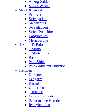
Anzug-Sakkos
Sakko-Westen
Strick & Sweat
Pullover
Strickjacken
Sweatshirts
Sweatjacken
Strick-Poloshirts
Longsleeves
Merinowolle
T-Shirts & Polos
T-Shirts
T-Shirts mit Print
Basics
Polo-Shirts
Polo-Shirts mit Funktion
Hemden
Kurzarm
Langarm
Kariert
Unifarben
gemustert
Funktionshemden
Performance Hemden
Jerseyhemden