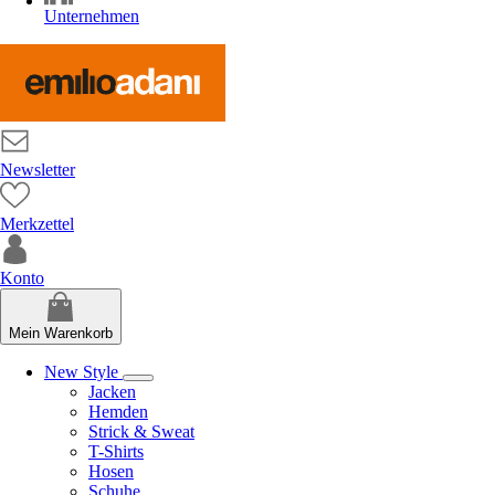
Unternehmen
Newsletter
Merkzettel
Konto
Mein Warenkorb
New Style
Jacken
Hemden
Strick & Sweat
T-Shirts
Hosen
Schuhe