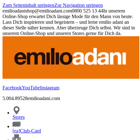
Zum Seiteninhalt springen
Zur Navigation springen
emilioadani
shop@emilioadani.com
0800 525 13 44
In unserem
Online-Shop erwartet Dich lässige Mode für den Mann von heute.
Lass Dich inspirieren und begeistern – und lerne emilio adani an
dieser Stelle näher kennen. Aber überzeuge Dich selbst. Wir sind in
unserem Online-Shop und unseren Stores gerne für Dich da.
Facebook
YouTube
Instagram
5.00
4.89
528
emilioadani.com
Stores
[ea]Club-Card