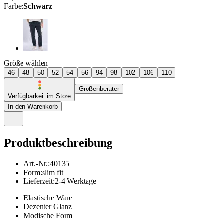
Farbe
:
Schwarz
Größe wählen
46
48
50
52
54
56
94
98
102
106
110
Größenberater
Verfügbarkeit im Store
In den Warenkorb
Produktbeschreibung
Art.-Nr.
:
40135
Form
:
slim fit
Lieferzeit
:
2-4 Werktage
Elastische Ware
Dezenter Glanz
Modische Form