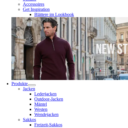
Accessoires
Get Inspiration
Blättere im Lookbook
Produkte
Jacken
Lederjacken
Outdoor-Jacken
Mäntel
Westen
Wendejacken
Sakkos
Freizeit-Sakkos