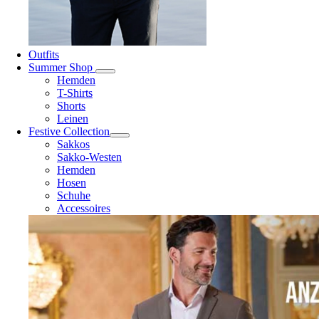
Outfits
Summer Shop
Hemden
T-Shirts
Shorts
Leinen
Festive Collection
Sakkos
Sakko-Westen
Hemden
Hosen
Schuhe
Accessoires