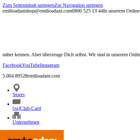
Zum Seiteninhalt springen
Zur Navigation springen
emilioadani
shop@emilioadani.com
0800 525 13 44
In unserem Online-
näher kennen. Aber überzeuge Dich selbst. Wir sind in unserem Onli
Facebook
YouTube
Instagram
5.00
4.89
528
emilioadani.com
Stores
[ea]Club-Card
Unternehmen