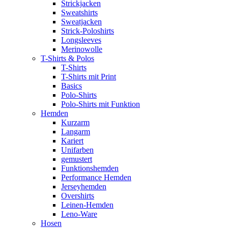
Strickjacken
Sweatshirts
Sweatjacken
Strick-Poloshirts
Longsleeves
Merinowolle
T-Shirts & Polos
T-Shirts
T-Shirts mit Print
Basics
Polo-Shirts
Polo-Shirts mit Funktion
Hemden
Kurzarm
Langarm
Kariert
Unifarben
gemustert
Funktionshemden
Performance Hemden
Jerseyhemden
Overshirts
Leinen-Hemden
Leno-Ware
Hosen