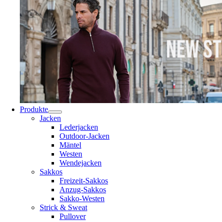
Produkte
Jacken
Lederjacken
Outdoor-Jacken
Mäntel
Westen
Wendejacken
Sakkos
Freizeit-Sakkos
Anzug-Sakkos
Sakko-Westen
Strick & Sweat
Pullover