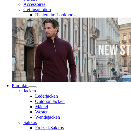
Accessoires
Get Inspiration
Blättere im Lookbook
Produkte
Jacken
Lederjacken
Outdoor-Jacken
Mäntel
Westen
Wendejacken
Sakkos
Freizeit-Sakkos