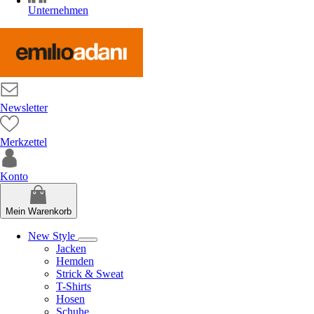
Unternehmen
Newsletter
Merkzettel
Konto
Mein Warenkorb
New Style
Jacken
Hemden
Strick & Sweat
T-Shirts
Hosen
Schuhe