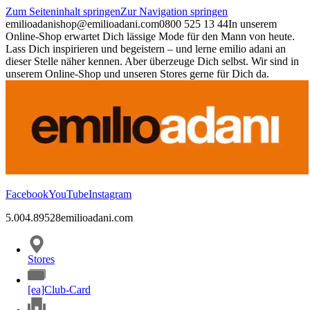
Zum Seiteninhalt springen
Zur Navigation springen
emilioadani
shop@emilioadani.com
0800 525 13 44
In unserem
Online-Shop erwartet Dich lässige Mode für den Mann von heute.
Lass Dich inspirieren und begeistern – und lerne emilio adani an
dieser Stelle näher kennen. Aber überzeuge Dich selbst. Wir sind in
unserem Online-Shop und unseren Stores gerne für Dich da.
Facebook
YouTube
Instagram
5.00
4.89
528
emilioadani.com
Stores
[ea]Club-Card