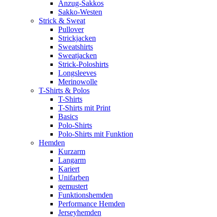
Anzug-Sakkos
Sakko-Westen
Strick & Sweat
Pullover
Strickjacken
Sweatshirts
Sweatjacken
Strick-Poloshirts
Longsleeves
Merinowolle
T-Shirts & Polos
T-Shirts
T-Shirts mit Print
Basics
Polo-Shirts
Polo-Shirts mit Funktion
Hemden
Kurzarm
Langarm
Kariert
Unifarben
gemustert
Funktionshemden
Performance Hemden
Jerseyhemden