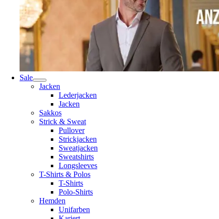
Sale
Jacken
Lederjacken
Jacken
Sakkos
Strick & Sweat
Pullover
Strickjacken
Sweatjacken
Sweatshirts
Longsleeves
T-Shirts & Polos
T-Shirts
Polo-Shirts
Hemden
Unifarben
Kariert