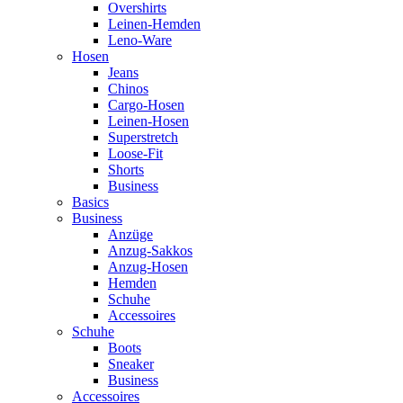
Overshirts
Leinen-Hemden
Leno-Ware
Hosen
Jeans
Chinos
Cargo-Hosen
Leinen-Hosen
Superstretch
Loose-Fit
Shorts
Business
Basics
Business
Anzüge
Anzug-Sakkos
Anzug-Hosen
Hemden
Schuhe
Accessoires
Schuhe
Boots
Sneaker
Business
Accessoires