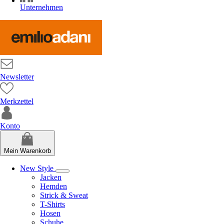
Unternehmen
Newsletter
Merkzettel
Konto
Mein Warenkorb
New Style
Jacken
Hemden
Strick & Sweat
T-Shirts
Hosen
Schuhe