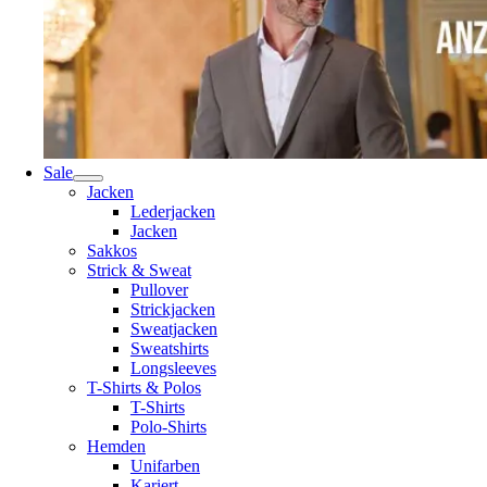
Sale
Jacken
Lederjacken
Jacken
Sakkos
Strick & Sweat
Pullover
Strickjacken
Sweatjacken
Sweatshirts
Longsleeves
T-Shirts & Polos
T-Shirts
Polo-Shirts
Hemden
Unifarben
Kariert