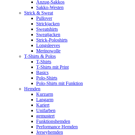
Anzug-Sakkos
Sakko-Westen
Strick & Sweat
Pullover
Strickjacken
Sweatshirts
Sweatjacken
Strick-Poloshirts
Longsleeves
Merinowolle
T-Shirts & Polos
T-Shirts
T-Shirts mit Print
Basics
Polo-Shirts
Polo-Shirts mit Funktion
Hemden
Kurzarm
Langarm
Kariert
Unifarben
gemustert
Funktionshemden
Performance Hemden
Jerseyhemden