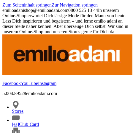
Zum Seiteninhalt springen
Zur Navigation springen
emilioadani
shop@emilioadani.com
0800 525 13 44
In unserem
Online-Shop erwartet Dich lässige Mode für den Mann von heute.
Lass Dich inspirieren und begeistern – und lerne emilio adani an
dieser Stelle näher kennen. Aber überzeuge Dich selbst. Wir sind in
unserem Online-Shop und unseren Stores gerne für Dich da.
Facebook
YouTube
Instagram
5.00
4.89
528
emilioadani.com
Stores
[ea]Club-Card