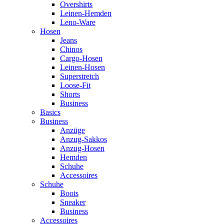
Overshirts
Leinen-Hemden
Leno-Ware
Hosen
Jeans
Chinos
Cargo-Hosen
Leinen-Hosen
Superstretch
Loose-Fit
Shorts
Business
Basics
Business
Anzüge
Anzug-Sakkos
Anzug-Hosen
Hemden
Schuhe
Accessoires
Schuhe
Boots
Sneaker
Business
Accessoires