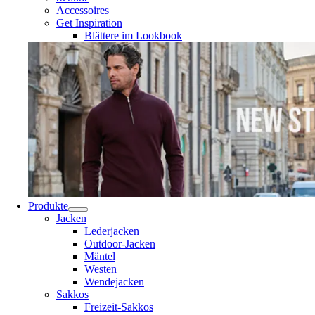
Accessoires
Get Inspiration
Blättere im Lookbook
Produkte
Jacken
Lederjacken
Outdoor-Jacken
Mäntel
Westen
Wendejacken
Sakkos
Freizeit-Sakkos