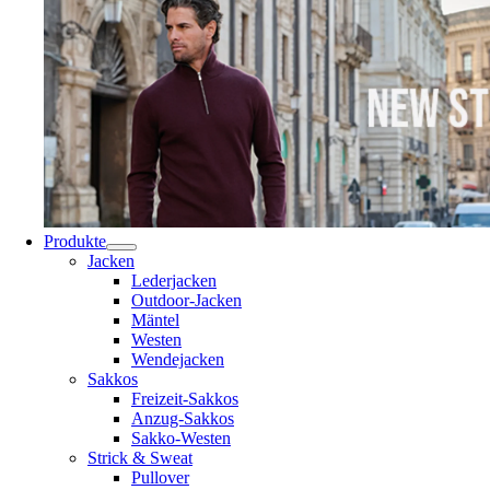
Produkte
Jacken
Lederjacken
Outdoor-Jacken
Mäntel
Westen
Wendejacken
Sakkos
Freizeit-Sakkos
Anzug-Sakkos
Sakko-Westen
Strick & Sweat
Pullover