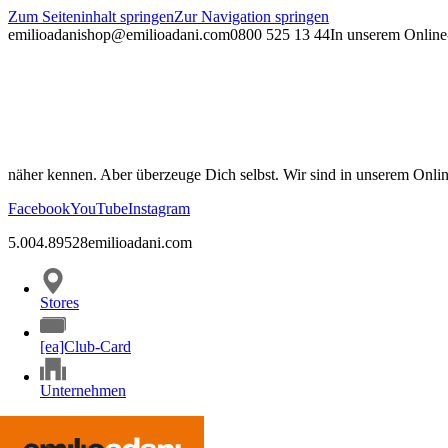
Zum Seiteninhalt springen
Zur Navigation springen
emilioadani
shop@emilioadani.com
0800 525 13 44
In unserem Online-
näher kennen. Aber überzeuge Dich selbst. Wir sind in unserem Onli
Facebook
YouTube
Instagram
5.00
4.89
528
emilioadani.com
Stores
[ea]Club-Card
Unternehmen