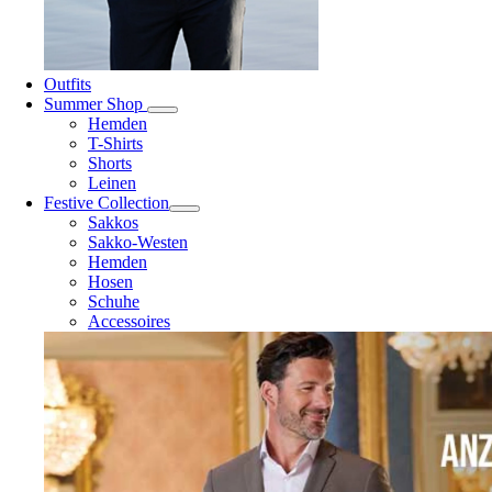
Outfits
Summer Shop
Hemden
T-Shirts
Shorts
Leinen
Festive Collection
Sakkos
Sakko-Westen
Hemden
Hosen
Schuhe
Accessoires