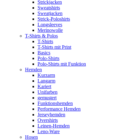
Strickjacken
Sweatshirts
Sweatjacken
Strick-Poloshirts
Longsleeves
Merinowolle
T-Shirts & Polos
T-Shirts
T-Shirts mit Print
Basics
Polo-Shirts
Polo-Shirts mit Funktion
Hemden
Kurzarm
Langarm
Kariert
Unifarben
gemustert
Funktionshemden
Performance Hemden
Jerseyhemden
Overshirts
Leinen-Hemden
Leno-Ware
Hosen