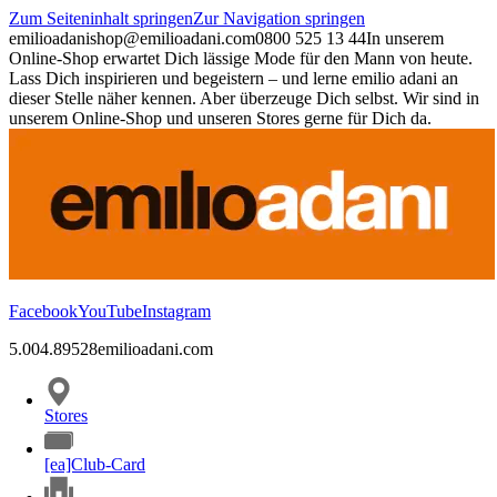
Zum Seiteninhalt springen
Zur Navigation springen
emilioadani
shop@emilioadani.com
0800 525 13 44
In unserem
Online-Shop erwartet Dich lässige Mode für den Mann von heute.
Lass Dich inspirieren und begeistern – und lerne emilio adani an
dieser Stelle näher kennen. Aber überzeuge Dich selbst. Wir sind in
unserem Online-Shop und unseren Stores gerne für Dich da.
Facebook
YouTube
Instagram
5.00
4.89
528
emilioadani.com
Stores
[ea]Club-Card