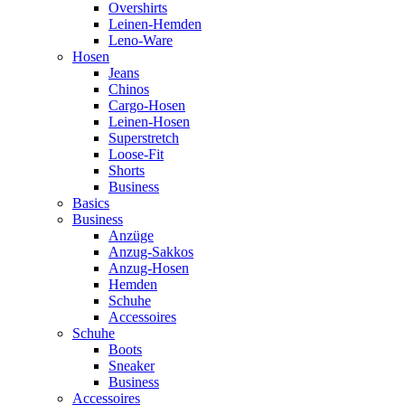
Overshirts
Leinen-Hemden
Leno-Ware
Hosen
Jeans
Chinos
Cargo-Hosen
Leinen-Hosen
Superstretch
Loose-Fit
Shorts
Business
Basics
Business
Anzüge
Anzug-Sakkos
Anzug-Hosen
Hemden
Schuhe
Accessoires
Schuhe
Boots
Sneaker
Business
Accessoires