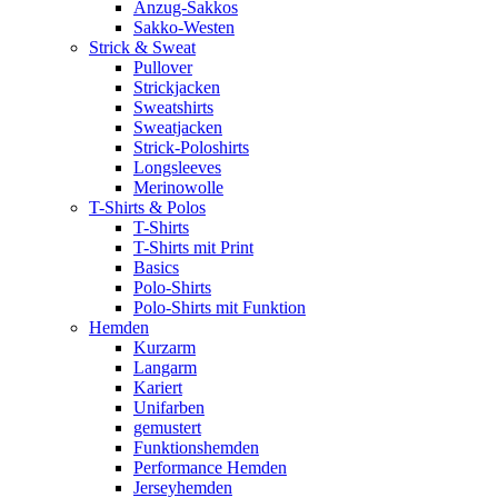
Anzug-Sakkos
Sakko-Westen
Strick & Sweat
Pullover
Strickjacken
Sweatshirts
Sweatjacken
Strick-Poloshirts
Longsleeves
Merinowolle
T-Shirts & Polos
T-Shirts
T-Shirts mit Print
Basics
Polo-Shirts
Polo-Shirts mit Funktion
Hemden
Kurzarm
Langarm
Kariert
Unifarben
gemustert
Funktionshemden
Performance Hemden
Jerseyhemden