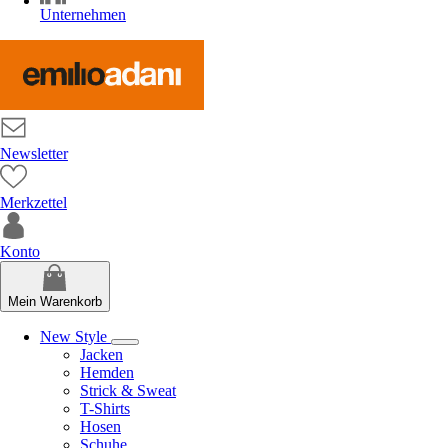
Unternehmen
Newsletter
Merkzettel
Konto
Mein Warenkorb
New Style
Jacken
Hemden
Strick & Sweat
T-Shirts
Hosen
Schuhe