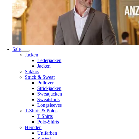
Sale
Jacken
Lederjacken
Jacken
Sakkos
Strick & Sweat
Pullover
Strickjacken
Sweatjacken
Sweatshirts
Longsleeves
T-Shirts & Polos
T-Shirts
Polo-Shirts
Hemden
Unifarben
Kariert