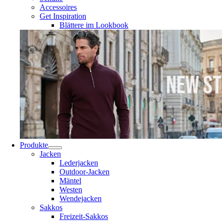
Accessoires
Get Inspiration
Blättere im Lookbook
Produkte
Jacken
Lederjacken
Outdoor-Jacken
Mäntel
Westen
Wendejacken
Sakkos
Freizeit-Sakkos