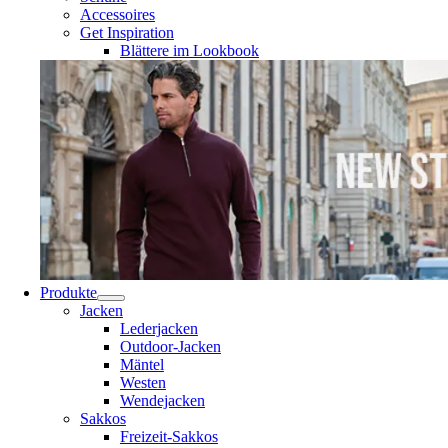
Accessoires
Get Inspiration
Blättere im Lookbook
Produkte
Jacken
Lederjacken
Outdoor-Jacken
Mäntel
Westen
Wendejacken
Sakkos
Freizeit-Sakkos