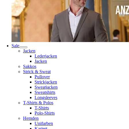
Sale
Jacken
Lederjacken
Jacken
Sakkos
Strick & Sweat
Pullover
Strickjacken
Sweatjacken
Sweatshirts
Longsleeves
T-Shirts & Polos
T-Shirts
Polo-Shirts
Hemden
Unifarben
Kariert