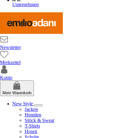
Unternehmen
Newsletter
Merkzettel
Konto
Mein Warenkorb
New Style
Jacken
Hemden
Strick & Sweat
T-Shirts
Hosen
Schuhe