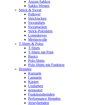
Anzug-Sakkos
Sakko-Westen
Strick & Sweat
Pullover
Strickjacken
Sweatshirts
Sweatjacken
Strick-Poloshirts
Longsleeves
Merinowolle
T-Shirts & Polos
T-Shirts
T-Shirts mit Print
Basics
Polo-Shirts
Polo-Shirts mit Funktion
Hemden
Kurzarm
Langarm
Kariert
Unifarben
gemustert
Funktionshemden
Performance Hemden
Jerseyhemden