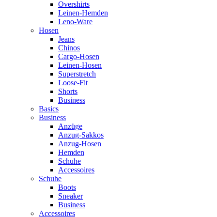
Overshirts
Leinen-Hemden
Leno-Ware
Hosen
Jeans
Chinos
Cargo-Hosen
Leinen-Hosen
Superstretch
Loose-Fit
Shorts
Business
Basics
Business
Anzüge
Anzug-Sakkos
Anzug-Hosen
Hemden
Schuhe
Accessoires
Schuhe
Boots
Sneaker
Business
Accessoires