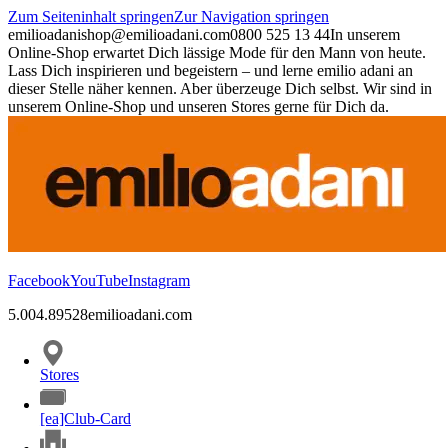
Zum Seiteninhalt springen
Zur Navigation springen
emilioadani
shop@emilioadani.com
0800 525 13 44
In unserem
Online-Shop erwartet Dich lässige Mode für den Mann von heute.
Lass Dich inspirieren und begeistern – und lerne emilio adani an
dieser Stelle näher kennen. Aber überzeuge Dich selbst. Wir sind in
unserem Online-Shop und unseren Stores gerne für Dich da.
Facebook
YouTube
Instagram
5.00
4.89
528
emilioadani.com
Stores
[ea]Club-Card