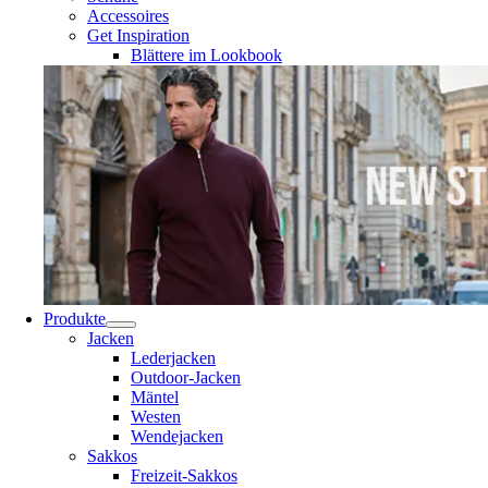
Accessoires
Get Inspiration
Blättere im Lookbook
Produkte
Jacken
Lederjacken
Outdoor-Jacken
Mäntel
Westen
Wendejacken
Sakkos
Freizeit-Sakkos