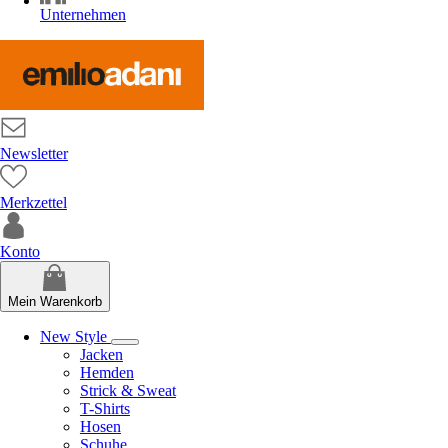
Unternehmen
Newsletter
Merkzettel
Konto
Mein Warenkorb
New Style
Jacken
Hemden
Strick & Sweat
T-Shirts
Hosen
Schuhe