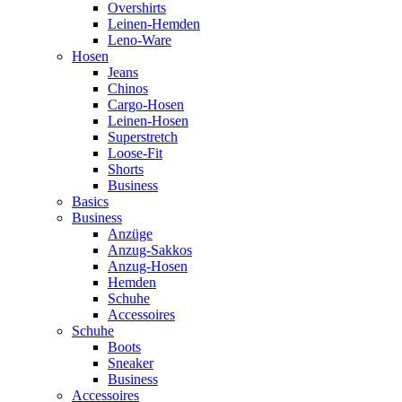
Overshirts
Leinen-Hemden
Leno-Ware
Hosen
Jeans
Chinos
Cargo-Hosen
Leinen-Hosen
Superstretch
Loose-Fit
Shorts
Business
Basics
Business
Anzüge
Anzug-Sakkos
Anzug-Hosen
Hemden
Schuhe
Accessoires
Schuhe
Boots
Sneaker
Business
Accessoires