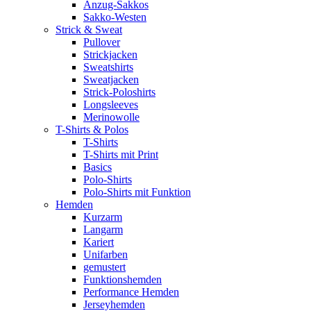
Anzug-Sakkos
Sakko-Westen
Strick & Sweat
Pullover
Strickjacken
Sweatshirts
Sweatjacken
Strick-Poloshirts
Longsleeves
Merinowolle
T-Shirts & Polos
T-Shirts
T-Shirts mit Print
Basics
Polo-Shirts
Polo-Shirts mit Funktion
Hemden
Kurzarm
Langarm
Kariert
Unifarben
gemustert
Funktionshemden
Performance Hemden
Jerseyhemden