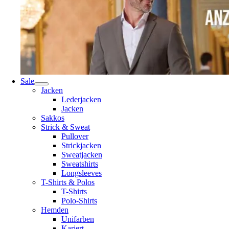
Sale
Jacken
Lederjacken
Jacken
Sakkos
Strick & Sweat
Pullover
Strickjacken
Sweatjacken
Sweatshirts
Longsleeves
T-Shirts & Polos
T-Shirts
Polo-Shirts
Hemden
Unifarben
Kariert