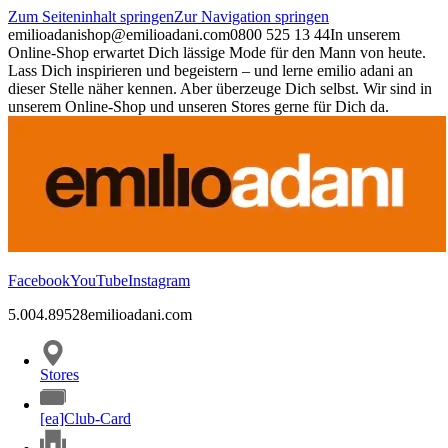
Zum Seiteninhalt springen
Zur Navigation springen
emilioadani
shop@emilioadani.com
0800 525 13 44
In unserem
Online-Shop erwartet Dich lässige Mode für den Mann von heute.
Lass Dich inspirieren und begeistern – und lerne emilio adani an
dieser Stelle näher kennen. Aber überzeuge Dich selbst. Wir sind in
unserem Online-Shop und unseren Stores gerne für Dich da.
Facebook
YouTube
Instagram
5.00
4.89
528
emilioadani.com
Stores
[ea]Club-Card