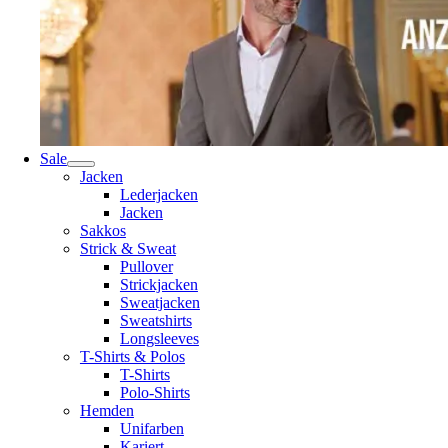
Sale
Jacken
Lederjacken
Jacken
Sakkos
Strick & Sweat
Pullover
Strickjacken
Sweatjacken
Sweatshirts
Longsleeves
T-Shirts & Polos
T-Shirts
Polo-Shirts
Hemden
Unifarben
Kariert