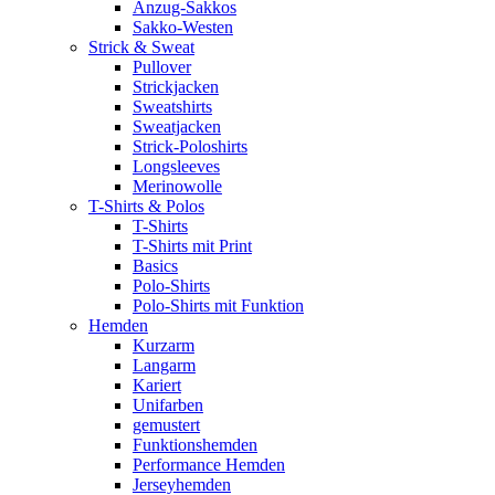
Anzug-Sakkos
Sakko-Westen
Strick & Sweat
Pullover
Strickjacken
Sweatshirts
Sweatjacken
Strick-Poloshirts
Longsleeves
Merinowolle
T-Shirts & Polos
T-Shirts
T-Shirts mit Print
Basics
Polo-Shirts
Polo-Shirts mit Funktion
Hemden
Kurzarm
Langarm
Kariert
Unifarben
gemustert
Funktionshemden
Performance Hemden
Jerseyhemden