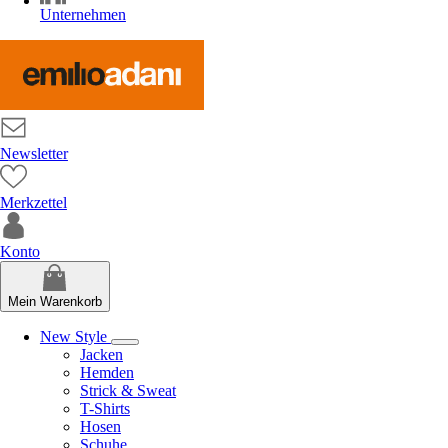
Unternehmen
Newsletter
Merkzettel
Konto
Mein Warenkorb
New Style
Jacken
Hemden
Strick & Sweat
T-Shirts
Hosen
Schuhe