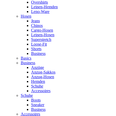
Overshirts
Leinen-Hemden
Leno-Ware
Hosen
Jeans
Chinos
Cargo-Hosen
Leinen-Hosen
Superstretch
Loose-Fit
Shorts
Business
Basics
Business
Anzüge
Anzug-Sakkos
Anzug-Hosen
Hemden
Schuhe
Accessoires
Schuhe
Boots
Sneaker
Business
Accessoires