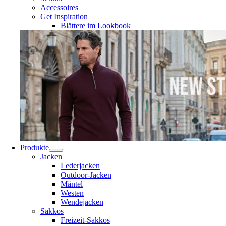
Accessoires
Get Inspiration
Blättere im Lookbook
Produkte
Jacken
Lederjacken
Outdoor-Jacken
Mäntel
Westen
Wendejacken
Sakkos
Freizeit-Sakkos