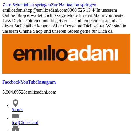
Zum Seiteninhalt springen
Zur Navigation springen
emilioadani
shop@emilioadani.com
0800 525 13 44
In unserem
Online-Shop erwartet Dich lässige Mode für den Mann von heute.
Lass Dich inspirieren und begeistern – und lerne emilio adani an
dieser Stelle näher kennen. Aber überzeuge Dich selbst. Wir sind in
unserem Online-Shop und unseren Stores gerne für Dich da.
Facebook
YouTube
Instagram
5.00
4.89
528
emilioadani.com
Stores
[ea]Club-Card