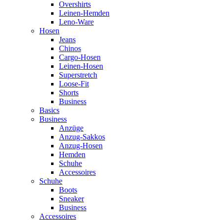
Overshirts
Leinen-Hemden
Leno-Ware
Hosen
Jeans
Chinos
Cargo-Hosen
Leinen-Hosen
Superstretch
Loose-Fit
Shorts
Business
Basics
Business
Anzüge
Anzug-Sakkos
Anzug-Hosen
Hemden
Schuhe
Accessoires
Schuhe
Boots
Sneaker
Business
Accessoires