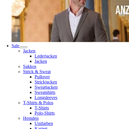
Sale
Jacken
Lederjacken
Jacken
Sakkos
Strick & Sweat
Pullover
Strickjacken
Sweatjacken
Sweatshirts
Longsleeves
T-Shirts & Polos
T-Shirts
Polo-Shirts
Hemden
Unifarben
Kariert