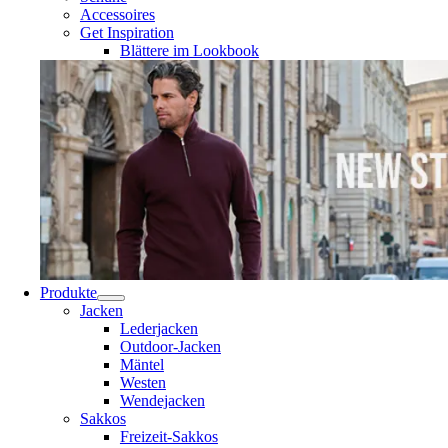
Accessoires
Get Inspiration
Blättere im Lookbook
Produkte
Jacken
Lederjacken
Outdoor-Jacken
Mäntel
Westen
Wendejacken
Sakkos
Freizeit-Sakkos