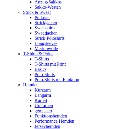
Anzug-Sakkos
Sakko-Westen
Strick & Sweat
Pullover
Strickjacken
Sweatshirts
Sweatjacken
Strick-Poloshirts
Longsleeves
Merinowolle
T-Shirts & Polos
T-Shirts
T-Shirts mit Print
Basics
Polo-Shirts
Polo-Shirts mit Funktion
Hemden
Kurzarm
Langarm
Kariert
Unifarben
gemustert
Funktionshemden
Performance Hemden
Jerseyhemden