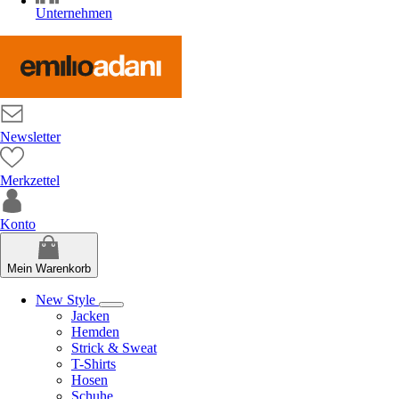
Unternehmen
Newsletter
Merkzettel
Konto
Mein Warenkorb
New Style
Jacken
Hemden
Strick & Sweat
T-Shirts
Hosen
Schuhe