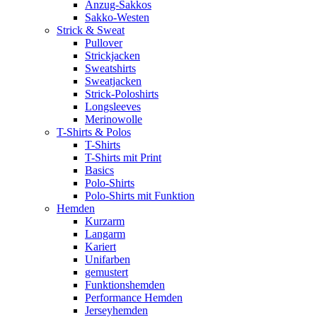
Anzug-Sakkos
Sakko-Westen
Strick & Sweat
Pullover
Strickjacken
Sweatshirts
Sweatjacken
Strick-Poloshirts
Longsleeves
Merinowolle
T-Shirts & Polos
T-Shirts
T-Shirts mit Print
Basics
Polo-Shirts
Polo-Shirts mit Funktion
Hemden
Kurzarm
Langarm
Kariert
Unifarben
gemustert
Funktionshemden
Performance Hemden
Jerseyhemden