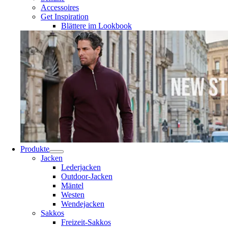
Accessoires
Get Inspiration
Blättere im Lookbook
Produkte
Jacken
Lederjacken
Outdoor-Jacken
Mäntel
Westen
Wendejacken
Sakkos
Freizeit-Sakkos