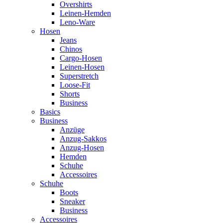
Overshirts
Leinen-Hemden
Leno-Ware
Hosen
Jeans
Chinos
Cargo-Hosen
Leinen-Hosen
Superstretch
Loose-Fit
Shorts
Business
Basics
Business
Anzüge
Anzug-Sakkos
Anzug-Hosen
Hemden
Schuhe
Accessoires
Schuhe
Boots
Sneaker
Business
Accessoires