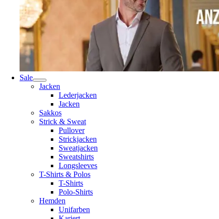
Sale
Jacken
Lederjacken
Jacken
Sakkos
Strick & Sweat
Pullover
Strickjacken
Sweatjacken
Sweatshirts
Longsleeves
T-Shirts & Polos
T-Shirts
Polo-Shirts
Hemden
Unifarben
Kariert