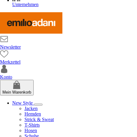
Unternehmen
Newsletter
Merkzettel
Konto
Mein Warenkorb
New Style
Jacken
Hemden
Strick & Sweat
T-Shirts
Hosen
Schuhe