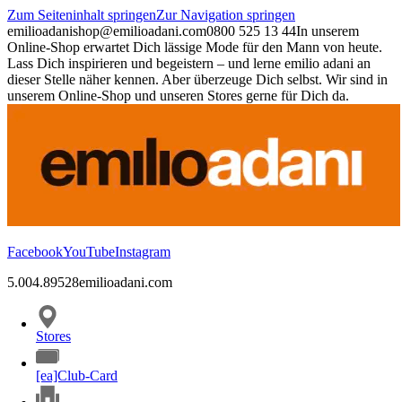
Zum Seiteninhalt springen
Zur Navigation springen
emilioadani
shop@emilioadani.com
0800 525 13 44
In unserem
Online-Shop erwartet Dich lässige Mode für den Mann von heute.
Lass Dich inspirieren und begeistern – und lerne emilio adani an
dieser Stelle näher kennen. Aber überzeuge Dich selbst. Wir sind in
unserem Online-Shop und unseren Stores gerne für Dich da.
Facebook
YouTube
Instagram
5.00
4.89
528
emilioadani.com
Stores
[ea]Club-Card