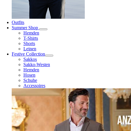
Outfits
Summer Shop
Hemden
T-Shirts
Shorts
Leinen
Festive Collection
Sakkos
Sakko-Westen
Hemden
Hosen
Schuhe
Accessoires