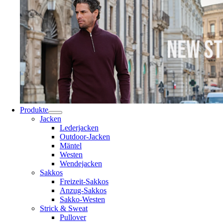
Produkte
Jacken
Lederjacken
Outdoor-Jacken
Mäntel
Westen
Wendejacken
Sakkos
Freizeit-Sakkos
Anzug-Sakkos
Sakko-Westen
Strick & Sweat
Pullover