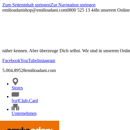
Zum Seiteninhalt springen
Zur Navigation springen
emilioadani
shop@emilioadani.com
0800 525 13 44
In unserem Online-
näher kennen. Aber überzeuge Dich selbst. Wir sind in unserem Onli
Facebook
YouTube
Instagram
5.00
4.89
528
emilioadani.com
Stores
[ea]Club-Card
Unternehmen