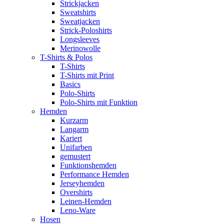
Strickjacken
Sweatshirts
Sweatjacken
Strick-Poloshirts
Longsleeves
Merinowolle
T-Shirts & Polos
T-Shirts
T-Shirts mit Print
Basics
Polo-Shirts
Polo-Shirts mit Funktion
Hemden
Kurzarm
Langarm
Kariert
Unifarben
gemustert
Funktionshemden
Performance Hemden
Jerseyhemden
Overshirts
Leinen-Hemden
Leno-Ware
Hosen