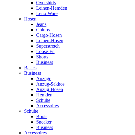
Overshirts
Leinen-Hemden
Leno-Ware
Hosen
Jeans
Chinos
Cargo-Hosen
Leinen-Hosen
Superstretch
Loose-Fit
Shorts
Business
Basics
Business
Anzüge
Anzug-Sakkos
Anzug-Hosen
Hemden
Schuhe
Accessoires
Schuhe
Boots
Sneaker
Business
Accessoires