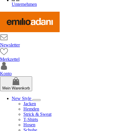
Unternehmen
Newsletter
Merkzettel
Konto
Mein Warenkorb
New Style
Jacken
Hemden
Strick & Sweat
T-Shirts
Hosen
Schuhe