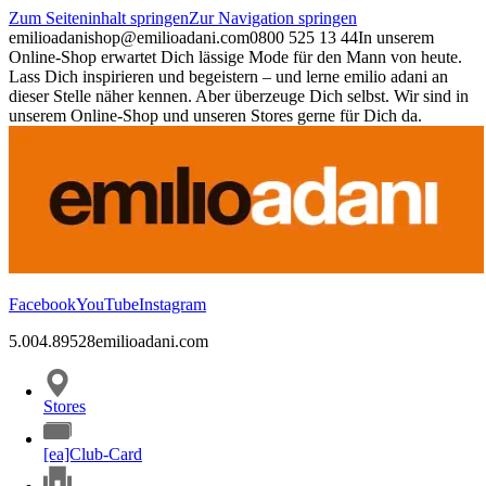
Zum Seiteninhalt springen
Zur Navigation springen
emilioadani
shop@emilioadani.com
0800 525 13 44
In unserem
Online-Shop erwartet Dich lässige Mode für den Mann von heute.
Lass Dich inspirieren und begeistern – und lerne emilio adani an
dieser Stelle näher kennen. Aber überzeuge Dich selbst. Wir sind in
unserem Online-Shop und unseren Stores gerne für Dich da.
Facebook
YouTube
Instagram
5.00
4.89
528
emilioadani.com
Stores
[ea]Club-Card