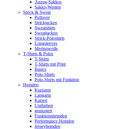
Anzug-Sakkos
Sakko-Westen
Strick & Sweat
Pullover
Strickjacken
Sweatshirts
Sweatjacken
Strick-Poloshirts
Longsleeves
Merinowolle
T-Shirts & Polos
T-Shirts
T-Shirts mit Print
Basics
Polo-Shirts
Polo-Shirts mit Funktion
Hemden
Kurzarm
Langarm
Kariert
Unifarben
gemustert
Funktionshemden
Performance Hemden
Jerseyhemden