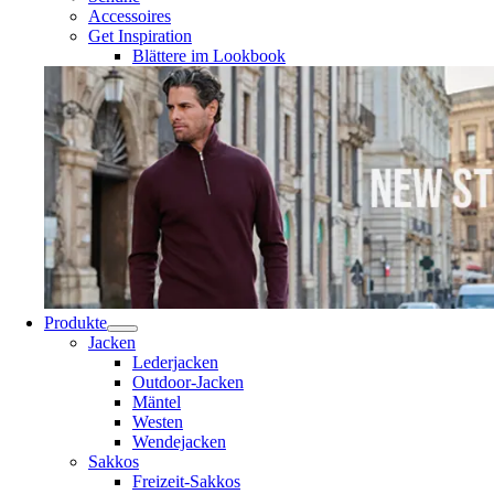
Accessoires
Get Inspiration
Blättere im Lookbook
Produkte
Jacken
Lederjacken
Outdoor-Jacken
Mäntel
Westen
Wendejacken
Sakkos
Freizeit-Sakkos