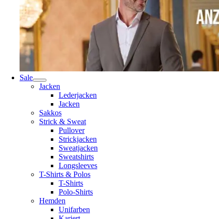
Sale
Jacken
Lederjacken
Jacken
Sakkos
Strick & Sweat
Pullover
Strickjacken
Sweatjacken
Sweatshirts
Longsleeves
T-Shirts & Polos
T-Shirts
Polo-Shirts
Hemden
Unifarben
Kariert