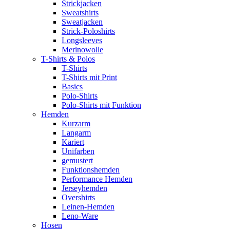
Strickjacken
Sweatshirts
Sweatjacken
Strick-Poloshirts
Longsleeves
Merinowolle
T-Shirts & Polos
T-Shirts
T-Shirts mit Print
Basics
Polo-Shirts
Polo-Shirts mit Funktion
Hemden
Kurzarm
Langarm
Kariert
Unifarben
gemustert
Funktionshemden
Performance Hemden
Jerseyhemden
Overshirts
Leinen-Hemden
Leno-Ware
Hosen