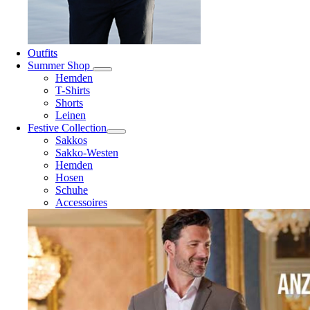
Outfits
Summer Shop
Hemden
T-Shirts
Shorts
Leinen
Festive Collection
Sakkos
Sakko-Westen
Hemden
Hosen
Schuhe
Accessoires