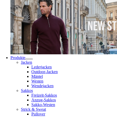
Produkte
Jacken
Lederjacken
Outdoor-Jacken
Mäntel
Westen
Wendejacken
Sakkos
Freizeit-Sakkos
Anzug-Sakkos
Sakko-Westen
Strick & Sweat
Pullover