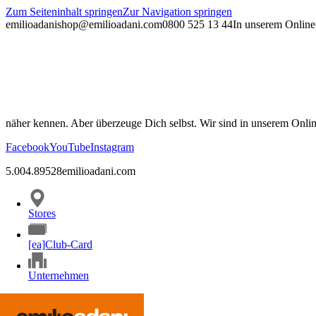
Zum Seiteninhalt springen
Zur Navigation springen
emilioadani
shop@emilioadani.com
0800 525 13 44
In unserem Online-
näher kennen. Aber überzeuge Dich selbst. Wir sind in unserem Onli
Facebook
YouTube
Instagram
5.00
4.89
528
emilioadani.com
Stores
[ea]Club-Card
Unternehmen