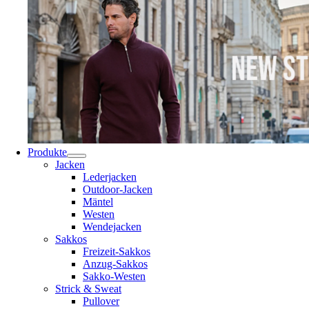
Produkte
Jacken
Lederjacken
Outdoor-Jacken
Mäntel
Westen
Wendejacken
Sakkos
Freizeit-Sakkos
Anzug-Sakkos
Sakko-Westen
Strick & Sweat
Pullover