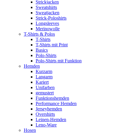
Strickjacken
Sweatshirts
Sweatjacken
Strick-Poloshirts
Longsleeves
Merinowolle
T-Shirts & Polos
T-Shirts
T-Shirts mit Print
Basics
Polo-Shirts
Polo-Shirts mit Funktion
Hemden
Kurzarm
Langarm
Kariert
Unifarben
gemustert
Funktionshemden
Performance Hemden
Jerseyhemden
Overshirts
Leinen-Hemden
Leno-Ware
Hosen