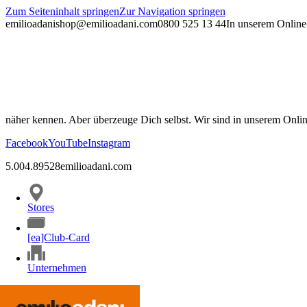
Zum Seiteninhalt springen
Zur Navigation springen
emilioadani
shop@emilioadani.com
0800 525 13 44
In unserem Online-
näher kennen. Aber überzeuge Dich selbst. Wir sind in unserem Onli
Facebook
YouTube
Instagram
5.00
4.89
528
emilioadani.com
Stores
[ea]Club-Card
Unternehmen