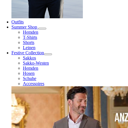
Outfits
Summer Shop
Hemden
T-Shirts
Shorts
Leinen
Festive Collection
Sakkos
Sakko-Westen
Hemden
Hosen
Schuhe
Accessoires