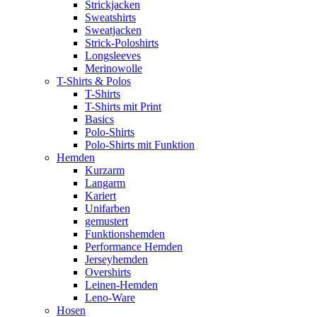
Strickjacken
Sweatshirts
Sweatjacken
Strick-Poloshirts
Longsleeves
Merinowolle
T-Shirts & Polos
T-Shirts
T-Shirts mit Print
Basics
Polo-Shirts
Polo-Shirts mit Funktion
Hemden
Kurzarm
Langarm
Kariert
Unifarben
gemustert
Funktionshemden
Performance Hemden
Jerseyhemden
Overshirts
Leinen-Hemden
Leno-Ware
Hosen