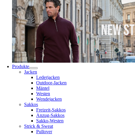
Produkte
Jacken
Lederjacken
Outdoor-Jacken
Mäntel
Westen
Wendejacken
Sakkos
Freizeit-Sakkos
Anzug-Sakkos
Sakko-Westen
Strick & Sweat
Pullover