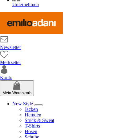
Unternehmen
Newsletter
Merkzettel
Konto
Mein Warenkorb
New Style
Jacken
Hemden
Strick & Sweat
T-Shirts
Hosen
Schuhe