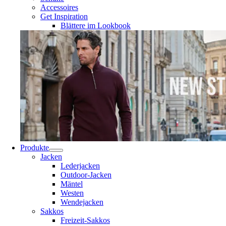
Accessoires
Get Inspiration
Blättere im Lookbook
Produkte
Jacken
Lederjacken
Outdoor-Jacken
Mäntel
Westen
Wendejacken
Sakkos
Freizeit-Sakkos