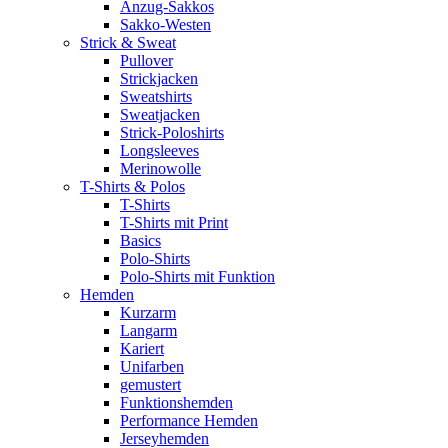
Anzug-Sakkos
Sakko-Westen
Strick & Sweat
Pullover
Strickjacken
Sweatshirts
Sweatjacken
Strick-Poloshirts
Longsleeves
Merinowolle
T-Shirts & Polos
T-Shirts
T-Shirts mit Print
Basics
Polo-Shirts
Polo-Shirts mit Funktion
Hemden
Kurzarm
Langarm
Kariert
Unifarben
gemustert
Funktionshemden
Performance Hemden
Jerseyhemden