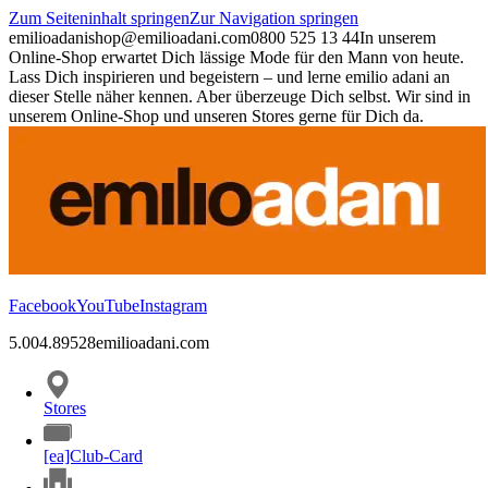
Zum Seiteninhalt springen
Zur Navigation springen
emilioadani
shop@emilioadani.com
0800 525 13 44
In unserem
Online-Shop erwartet Dich lässige Mode für den Mann von heute.
Lass Dich inspirieren und begeistern – und lerne emilio adani an
dieser Stelle näher kennen. Aber überzeuge Dich selbst. Wir sind in
unserem Online-Shop und unseren Stores gerne für Dich da.
Facebook
YouTube
Instagram
5.00
4.89
528
emilioadani.com
Stores
[ea]Club-Card