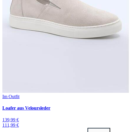
Im Outfit
Loafer aus Veloursleder
139,99 €
111,99 €