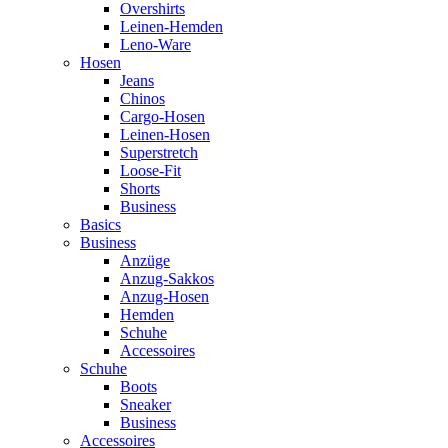
Overshirts
Leinen-Hemden
Leno-Ware
Hosen
Jeans
Chinos
Cargo-Hosen
Leinen-Hosen
Superstretch
Loose-Fit
Shorts
Business
Basics
Business
Anzüge
Anzug-Sakkos
Anzug-Hosen
Hemden
Schuhe
Accessoires
Schuhe
Boots
Sneaker
Business
Accessoires