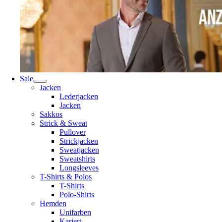
Sale
Jacken
Lederjacken
Jacken
Sakkos
Strick & Sweat
Pullover
Strickjacken
Sweatjacken
Sweatshirts
Longsleeves
T-Shirts & Polos
T-Shirts
Polo-Shirts
Hemden
Unifarben
Kariert