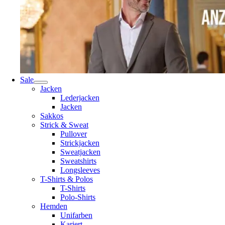
Sale
Jacken
Lederjacken
Jacken
Sakkos
Strick & Sweat
Pullover
Strickjacken
Sweatjacken
Sweatshirts
Longsleeves
T-Shirts & Polos
T-Shirts
Polo-Shirts
Hemden
Unifarben
Kariert