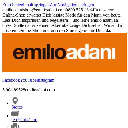
Zum Seiteninhalt springen
Zur Navigation springen
emilioadani
shop@emilioadani.com
0800 525 13 44
In unserem
Online-Shop erwartet Dich lässige Mode für den Mann von heute.
Lass Dich inspirieren und begeistern – und lerne emilio adani an
dieser Stelle näher kennen. Aber überzeuge Dich selbst. Wir sind in
unserem Online-Shop und unseren Stores gerne für Dich da.
Facebook
YouTube
Instagram
5.00
4.89
528
emilioadani.com
Stores
[ea]Club-Card