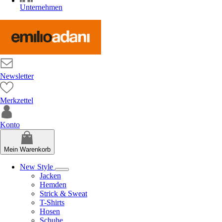
Unternehmen
Newsletter
Merkzettel
Konto
Mein Warenkorb
New Style
Jacken
Hemden
Strick & Sweat
T-Shirts
Hosen
Schuhe