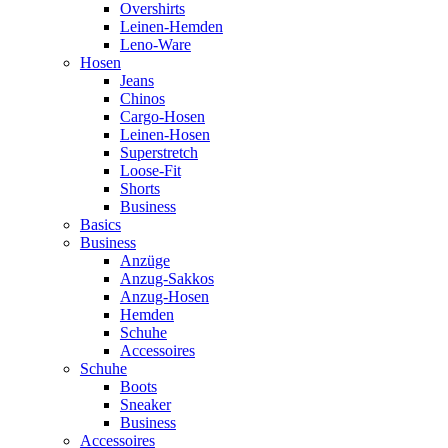
Overshirts
Leinen-Hemden
Leno-Ware
Hosen
Jeans
Chinos
Cargo-Hosen
Leinen-Hosen
Superstretch
Loose-Fit
Shorts
Business
Basics
Business
Anzüge
Anzug-Sakkos
Anzug-Hosen
Hemden
Schuhe
Accessoires
Schuhe
Boots
Sneaker
Business
Accessoires