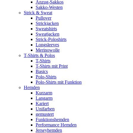
Anzug-Sakkos
Sakko-Westen
Strick & Sweat
Pullover
Strickjacken
Sweatshirts
Sweatjacken
Strick-Poloshirts
Longsleeves
Merinowolle
T-Shirts & Polos
T-Shirts
T-Shirts mit Print
Basics
Polo-Shirts
Polo-Shirts mit Funktion
Hemden
Kurzarm
Langarm
Kariert
Unifarben
gemustert
Funktionshemden
Performance Hemden
Jerseyhemden