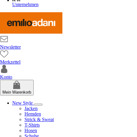
Unternehmen
Newsletter
Merkzettel
Konto
Mein Warenkorb
New Style
Jacken
Hemden
Strick & Sweat
T-Shirts
Hosen
Schuhe