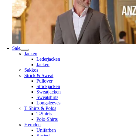
Sale
Jacken
Lederjacken
Jacken
Sakkos
Strick & Sweat
Pullover
Strickjacken
Sweatjacken
Sweatshirts
Longsleeves
T-Shirts & Polos
T-Shirts
Polo-Shirts
Hemden
Unifarben
Kariert