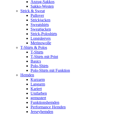
Anzug-Sakkos
Sakko-Westen
Strick & Sweat
Pullover
Strickjacken
Sweatshirts
Sweatjacken
Strick-Poloshirts
Longsleeves
Merinowolle
T-Shirts & Polos
T-Shirts
T-Shirts mit Print
Basics
Polo-Shirts
Polo-Shirts mit Funktion
Hemden
Kurzarm
Langarm
Kariert
Unifarben
gemustert
Funktionshemden
Performance Hemden
Jerseyhemden