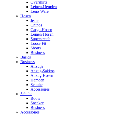
Overshirts
Leinen-Hemden
Leno-Ware
Hosen
Jeans
Chinos
Cargo-Hosen
Leinen-Hosen
Superstretch
Loose-Fit
Shorts
Business
Basics
Business
Anzüge
Anzug-Sakkos
Anzug-Hosen
Hemden
Schuhe
Accessoires
Schuhe
Boots
Sneaker
Business
Accessoires