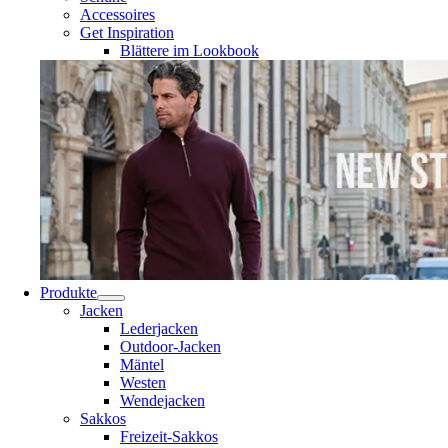
Accessoires
Get Inspiration
Blättere im Lookbook
Produkte
Jacken
Lederjacken
Outdoor-Jacken
Mäntel
Westen
Wendejacken
Sakkos
Freizeit-Sakkos