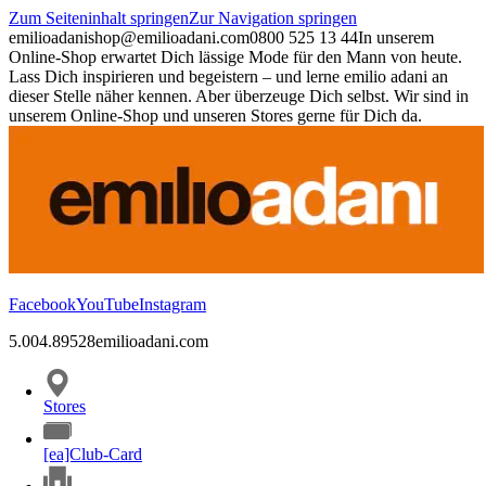
Zum Seiteninhalt springen
Zur Navigation springen
emilioadani
shop@emilioadani.com
0800 525 13 44
In unserem
Online-Shop erwartet Dich lässige Mode für den Mann von heute.
Lass Dich inspirieren und begeistern – und lerne emilio adani an
dieser Stelle näher kennen. Aber überzeuge Dich selbst. Wir sind in
unserem Online-Shop und unseren Stores gerne für Dich da.
Facebook
YouTube
Instagram
5.00
4.89
528
emilioadani.com
Stores
[ea]Club-Card