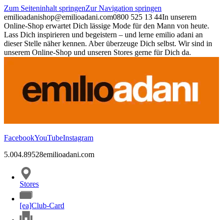
Zum Seiteninhalt springen
Zur Navigation springen
emilioadani
shop@emilioadani.com
0800 525 13 44
In unserem
Online-Shop erwartet Dich lässige Mode für den Mann von heute.
Lass Dich inspirieren und begeistern – und lerne emilio adani an
dieser Stelle näher kennen. Aber überzeuge Dich selbst. Wir sind in
unserem Online-Shop und unseren Stores gerne für Dich da.
Facebook
YouTube
Instagram
5.00
4.89
528
emilioadani.com
Stores
[ea]Club-Card