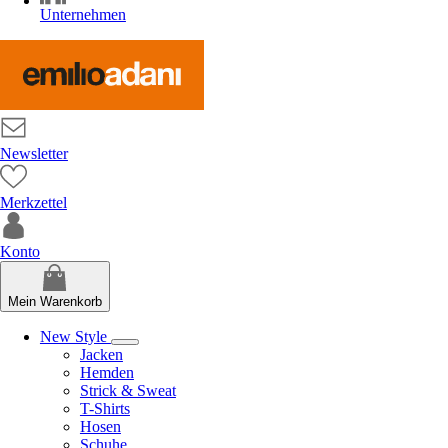
Unternehmen
Newsletter
Merkzettel
Konto
Mein Warenkorb
New Style
Jacken
Hemden
Strick & Sweat
T-Shirts
Hosen
Schuhe