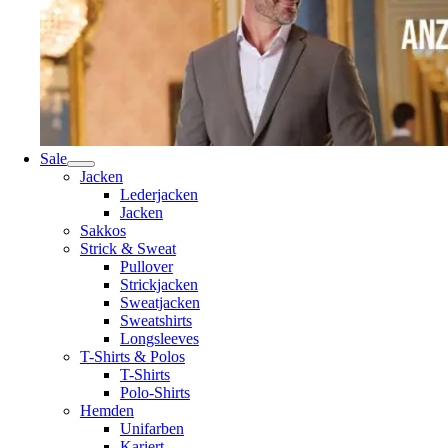
Sale
Jacken
Lederjacken
Jacken
Sakkos
Strick & Sweat
Pullover
Strickjacken
Sweatjacken
Sweatshirts
Longsleeves
T-Shirts & Polos
T-Shirts
Polo-Shirts
Hemden
Unifarben
Kariert