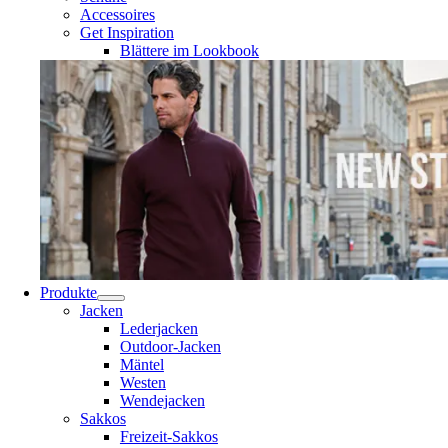
Accessoires
Get Inspiration
Blättere im Lookbook
Produkte
Jacken
Lederjacken
Outdoor-Jacken
Mäntel
Westen
Wendejacken
Sakkos
Freizeit-Sakkos