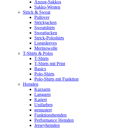
Anzug-Sakkos
Sakko-Westen
Strick & Sweat
Pullover
Strickjacken
Sweatshirts
Sweatjacken
Strick-Poloshirts
Longsleeves
Merinowolle
T-Shirts & Polos
T-Shirts
T-Shirts mit Print
Basics
Polo-Shirts
Polo-Shirts mit Funktion
Hemden
Kurzarm
Langarm
Kariert
Unifarben
gemustert
Funktionshemden
Performance Hemden
Jerseyhemden