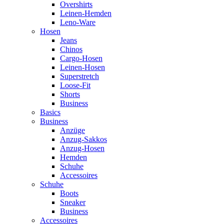
Overshirts
Leinen-Hemden
Leno-Ware
Hosen
Jeans
Chinos
Cargo-Hosen
Leinen-Hosen
Superstretch
Loose-Fit
Shorts
Business
Basics
Business
Anzüge
Anzug-Sakkos
Anzug-Hosen
Hemden
Schuhe
Accessoires
Schuhe
Boots
Sneaker
Business
Accessoires