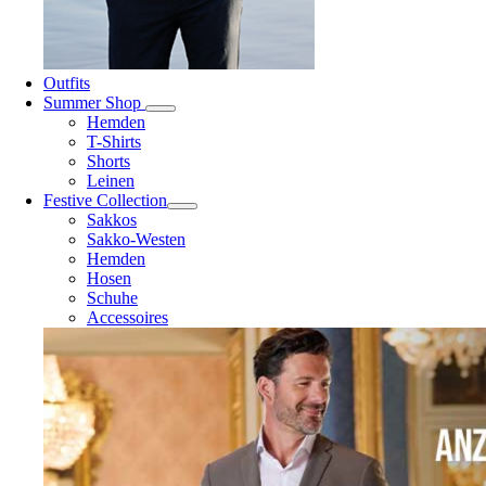
Outfits
Summer Shop
Hemden
T-Shirts
Shorts
Leinen
Festive Collection
Sakkos
Sakko-Westen
Hemden
Hosen
Schuhe
Accessoires