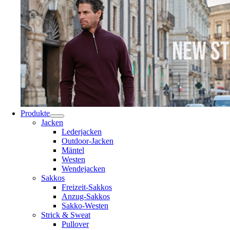
Produkte
Jacken
Lederjacken
Outdoor-Jacken
Mäntel
Westen
Wendejacken
Sakkos
Freizeit-Sakkos
Anzug-Sakkos
Sakko-Westen
Strick & Sweat
Pullover