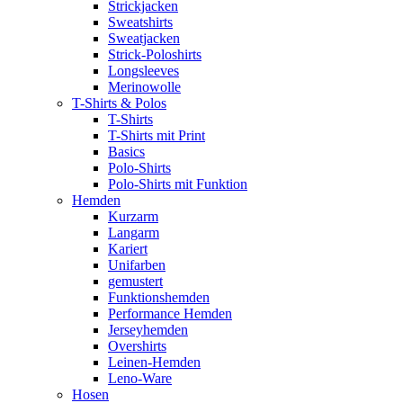
Strickjacken
Sweatshirts
Sweatjacken
Strick-Poloshirts
Longsleeves
Merinowolle
T-Shirts & Polos
T-Shirts
T-Shirts mit Print
Basics
Polo-Shirts
Polo-Shirts mit Funktion
Hemden
Kurzarm
Langarm
Kariert
Unifarben
gemustert
Funktionshemden
Performance Hemden
Jerseyhemden
Overshirts
Leinen-Hemden
Leno-Ware
Hosen