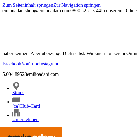
Zum Seiteninhalt springen
Zur Navigation springen
emilioadani
shop@emilioadani.com
0800 525 13 44
In unserem Online-
näher kennen. Aber überzeuge Dich selbst. Wir sind in unserem Onli
Facebook
YouTube
Instagram
5.00
4.89
528
emilioadani.com
Stores
[ea]Club-Card
Unternehmen