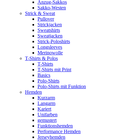
Anzug-Sakkos
Sakko-Westen
Strick & Sweat
Pullover
Strickjacken
Sweatshirts
Sweatjacken
Strick-Poloshirts
Longsleeves
Merinowolle
T-Shirts & Polos
T-Shirts
T-Shirts mit Print
Basics
Polo-Shirts
Polo-Shirts mit Funktion
Hemden
Kurzarm
Langarm
Kariert
Unifarben
gemustert
Funktionshemden
Performance Hemden
Jerseyhemden