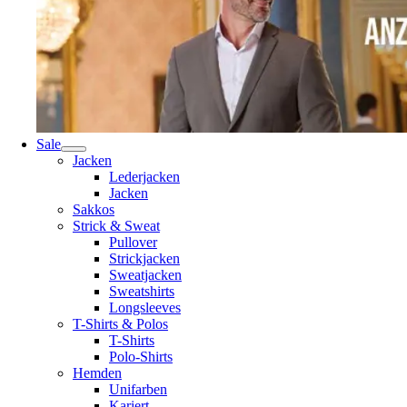
Sale
Jacken
Lederjacken
Jacken
Sakkos
Strick & Sweat
Pullover
Strickjacken
Sweatjacken
Sweatshirts
Longsleeves
T-Shirts & Polos
T-Shirts
Polo-Shirts
Hemden
Unifarben
Kariert