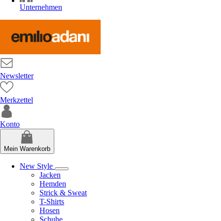
Unternehmen
Newsletter
Merkzettel
Konto
Mein Warenkorb
New Style
Jacken
Hemden
Strick & Sweat
T-Shirts
Hosen
Schuhe