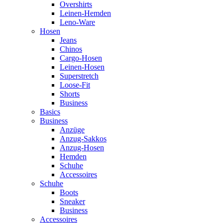
Overshirts
Leinen-Hemden
Leno-Ware
Hosen
Jeans
Chinos
Cargo-Hosen
Leinen-Hosen
Superstretch
Loose-Fit
Shorts
Business
Basics
Business
Anzüge
Anzug-Sakkos
Anzug-Hosen
Hemden
Schuhe
Accessoires
Schuhe
Boots
Sneaker
Business
Accessoires