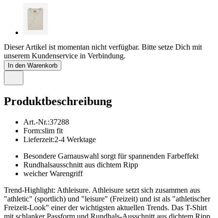
Dieser Artikel ist momentan nicht verfügbar. Bitte setze Dich mit
unserem Kundenservice in Verbindung.
In den Warenkorb
Produktbeschreibung
Art.-Nr.
:
37288
Form
:
slim fit
Lieferzeit
:
2-4 Werktage
Besondere Garnauswahl sorgt für spannenden Farbeffekt
Rundhalsausschnitt aus dichtem Ripp
weicher Warengriff
Trend-Highlight: Athleisure. Athleisure setzt sich zusammen aus
"athletic" (sportlich) und "leisure" (Freizeit) und ist als "athletischer
Freizeit-Look" einer der wichtigsten aktuellen Trends. Das T-Shirt
mit schlanker Passform und Rundhals-Ausschnitt aus dichtem Ripp