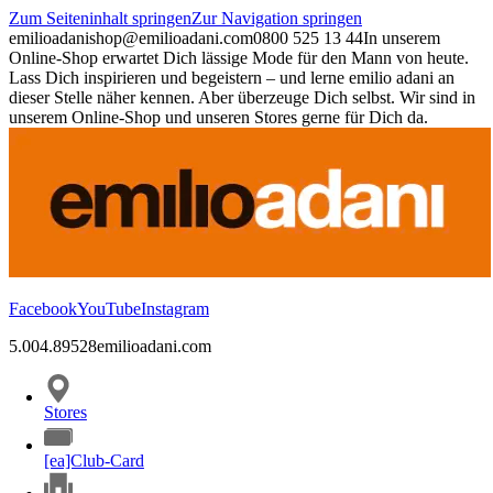
Zum Seiteninhalt springen
Zur Navigation springen
emilioadani
shop@emilioadani.com
0800 525 13 44
In unserem
Online-Shop erwartet Dich lässige Mode für den Mann von heute.
Lass Dich inspirieren und begeistern – und lerne emilio adani an
dieser Stelle näher kennen. Aber überzeuge Dich selbst. Wir sind in
unserem Online-Shop und unseren Stores gerne für Dich da.
Facebook
YouTube
Instagram
5.00
4.89
528
emilioadani.com
Stores
[ea]Club-Card