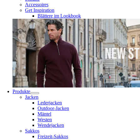
Accessoires
Get Inspiration
Blättere im Lookbook
Produkte
Jacken
Lederjacken
Outdoor-Jacken
Mäntel
Westen
Wendejacken
Sakkos
Freizeit-Sakkos