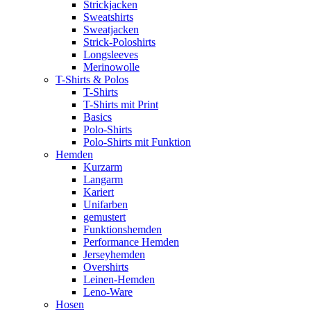
Strickjacken
Sweatshirts
Sweatjacken
Strick-Poloshirts
Longsleeves
Merinowolle
T-Shirts & Polos
T-Shirts
T-Shirts mit Print
Basics
Polo-Shirts
Polo-Shirts mit Funktion
Hemden
Kurzarm
Langarm
Kariert
Unifarben
gemustert
Funktionshemden
Performance Hemden
Jerseyhemden
Overshirts
Leinen-Hemden
Leno-Ware
Hosen