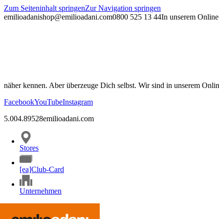
Zum Seiteninhalt springen
Zur Navigation springen
emilioadani
shop@emilioadani.com
0800 525 13 44
In unserem Online-
näher kennen. Aber überzeuge Dich selbst. Wir sind in unserem Onli
Facebook
YouTube
Instagram
5.00
4.89
528
emilioadani.com
Stores
[ea]Club-Card
Unternehmen