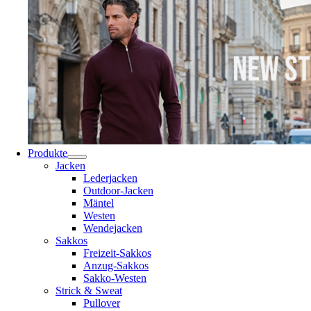
Produkte
Jacken
Lederjacken
Outdoor-Jacken
Mäntel
Westen
Wendejacken
Sakkos
Freizeit-Sakkos
Anzug-Sakkos
Sakko-Westen
Strick & Sweat
Pullover