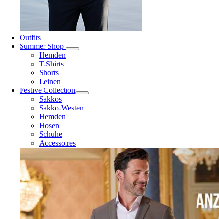
Outfits
Summer Shop
Hemden
T-Shirts
Shorts
Leinen
Festive Collection
Sakkos
Sakko-Westen
Hemden
Hosen
Schuhe
Accessoires