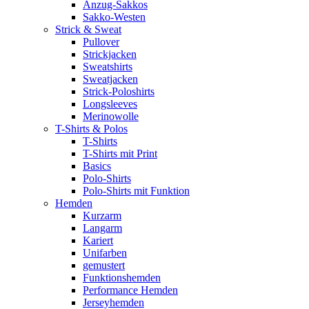
Anzug-Sakkos
Sakko-Westen
Strick & Sweat
Pullover
Strickjacken
Sweatshirts
Sweatjacken
Strick-Poloshirts
Longsleeves
Merinowolle
T-Shirts & Polos
T-Shirts
T-Shirts mit Print
Basics
Polo-Shirts
Polo-Shirts mit Funktion
Hemden
Kurzarm
Langarm
Kariert
Unifarben
gemustert
Funktionshemden
Performance Hemden
Jerseyhemden