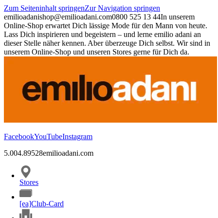
Zum Seiteninhalt springen
Zur Navigation springen
emilioadani
shop@emilioadani.com
0800 525 13 44
In unserem
Online-Shop erwartet Dich lässige Mode für den Mann von heute.
Lass Dich inspirieren und begeistern – und lerne emilio adani an
dieser Stelle näher kennen. Aber überzeuge Dich selbst. Wir sind in
unserem Online-Shop und unseren Stores gerne für Dich da.
Facebook
YouTube
Instagram
5.00
4.89
528
emilioadani.com
Stores
[ea]Club-Card