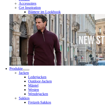
Accessoires
Get Inspiration
Blättere im Lookbook
Produkte
Jacken
Lederjacken
Outdoor-Jacken
Mäntel
Westen
Wendejacken
Sakkos
Freizeit-Sakkos