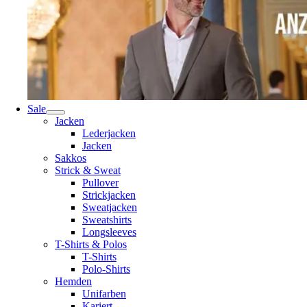
Sale
Jacken
Lederjacken
Jacken
Sakkos
Strick & Sweat
Pullover
Strickjacken
Sweatjacken
Sweatshirts
Longsleeves
T-Shirts & Polos
T-Shirts
Polo-Shirts
Hemden
Unifarben
Kariert