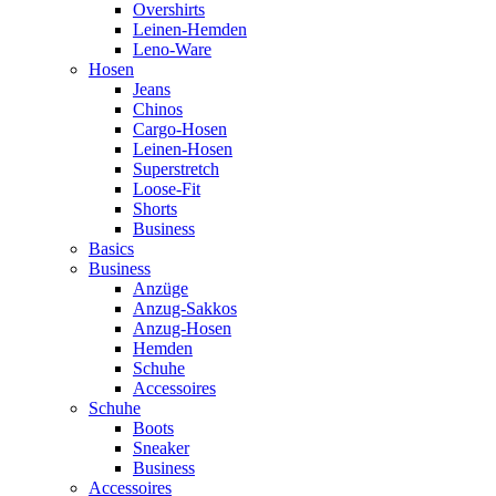
Overshirts
Leinen-Hemden
Leno-Ware
Hosen
Jeans
Chinos
Cargo-Hosen
Leinen-Hosen
Superstretch
Loose-Fit
Shorts
Business
Basics
Business
Anzüge
Anzug-Sakkos
Anzug-Hosen
Hemden
Schuhe
Accessoires
Schuhe
Boots
Sneaker
Business
Accessoires