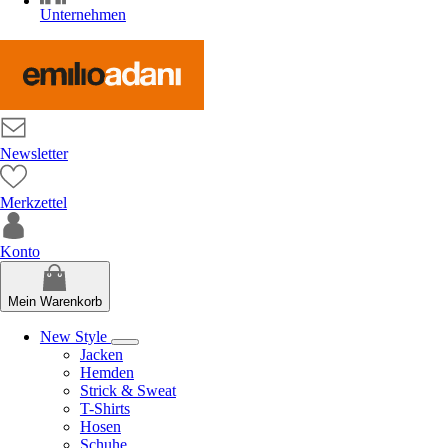
Unternehmen
Newsletter
Merkzettel
Konto
Mein Warenkorb
New Style
Jacken
Hemden
Strick & Sweat
T-Shirts
Hosen
Schuhe