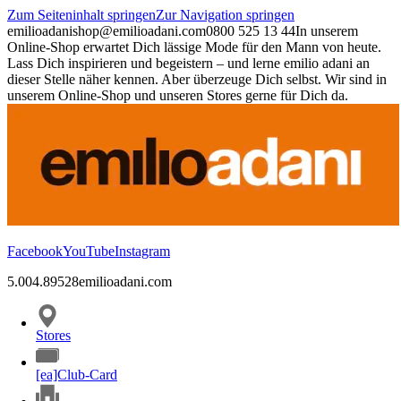
Zum Seiteninhalt springen
Zur Navigation springen
emilioadani
shop@emilioadani.com
0800 525 13 44
In unserem
Online-Shop erwartet Dich lässige Mode für den Mann von heute.
Lass Dich inspirieren und begeistern – und lerne emilio adani an
dieser Stelle näher kennen. Aber überzeuge Dich selbst. Wir sind in
unserem Online-Shop und unseren Stores gerne für Dich da.
Facebook
YouTube
Instagram
5.00
4.89
528
emilioadani.com
Stores
[ea]Club-Card