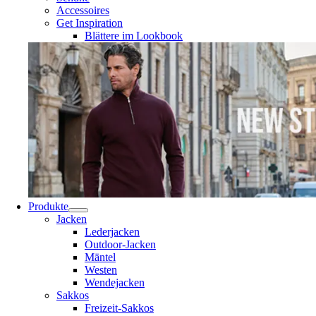
Accessoires
Get Inspiration
Blättere im Lookbook
Produkte
Jacken
Lederjacken
Outdoor-Jacken
Mäntel
Westen
Wendejacken
Sakkos
Freizeit-Sakkos