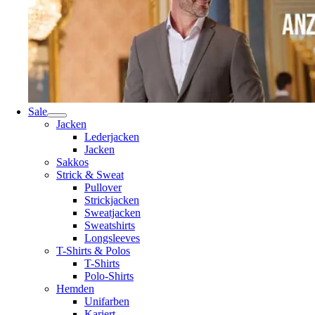
Sale
Jacken
Lederjacken
Jacken
Sakkos
Strick & Sweat
Pullover
Strickjacken
Sweatjacken
Sweatshirts
Longsleeves
T-Shirts & Polos
T-Shirts
Polo-Shirts
Hemden
Unifarben
Kariert