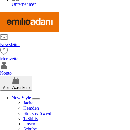
Unternehmen
Newsletter
Merkzettel
Konto
Mein Warenkorb
New Style
Jacken
Hemden
Strick & Sweat
T-Shirts
Hosen
Schuhe