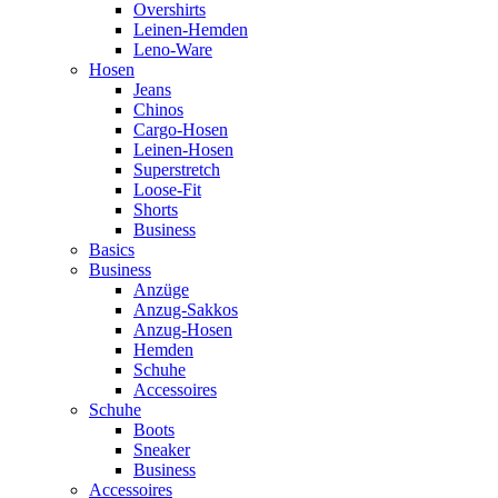
Overshirts
Leinen-Hemden
Leno-Ware
Hosen
Jeans
Chinos
Cargo-Hosen
Leinen-Hosen
Superstretch
Loose-Fit
Shorts
Business
Basics
Business
Anzüge
Anzug-Sakkos
Anzug-Hosen
Hemden
Schuhe
Accessoires
Schuhe
Boots
Sneaker
Business
Accessoires