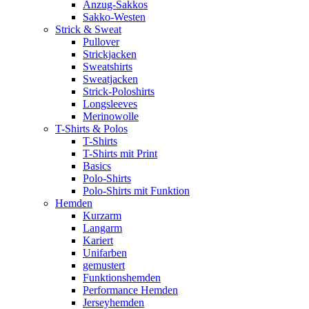
Anzug-Sakkos
Sakko-Westen
Strick & Sweat
Pullover
Strickjacken
Sweatshirts
Sweatjacken
Strick-Poloshirts
Longsleeves
Merinowolle
T-Shirts & Polos
T-Shirts
T-Shirts mit Print
Basics
Polo-Shirts
Polo-Shirts mit Funktion
Hemden
Kurzarm
Langarm
Kariert
Unifarben
gemustert
Funktionshemden
Performance Hemden
Jerseyhemden