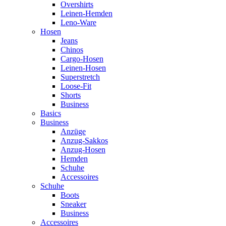
Overshirts
Leinen-Hemden
Leno-Ware
Hosen
Jeans
Chinos
Cargo-Hosen
Leinen-Hosen
Superstretch
Loose-Fit
Shorts
Business
Basics
Business
Anzüge
Anzug-Sakkos
Anzug-Hosen
Hemden
Schuhe
Accessoires
Schuhe
Boots
Sneaker
Business
Accessoires