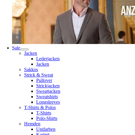
Sale
Jacken
Lederjacken
Jacken
Sakkos
Strick & Sweat
Pullover
Strickjacken
Sweatjacken
Sweatshirts
Longsleeves
T-Shirts & Polos
T-Shirts
Polo-Shirts
Hemden
Unifarben
Kariert