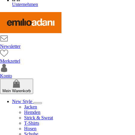
Unternehmen
Newsletter
Merkzettel
Konto
Mein Warenkorb
New Style
Jacken
Hemden
Strick & Sweat
T-Shirts
Hosen
Schuhe