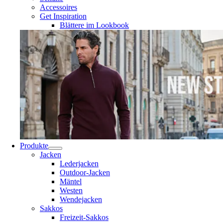
Accessoires
Get Inspiration
Blättere im Lookbook
Produkte
Jacken
Lederjacken
Outdoor-Jacken
Mäntel
Westen
Wendejacken
Sakkos
Freizeit-Sakkos