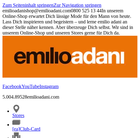
Zum Seiteninhalt springen
Zur Navigation springen
emilioadani
shop@emilioadani.com
0800 525 13 44
In unserem
Online-Shop erwartet Dich lässige Mode für den Mann von heute.
Lass Dich inspirieren und begeistern – und lerne emilio adani an
dieser Stelle näher kennen. Aber überzeuge Dich selbst. Wir sind in
unserem Online-Shop und unseren Stores gerne für Dich da.
Facebook
YouTube
Instagram
5.00
4.89
528
emilioadani.com
Stores
[ea]Club-Card