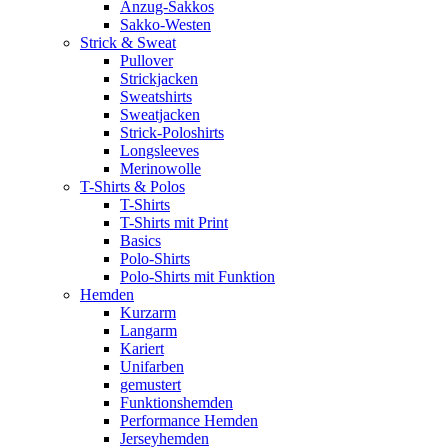
Anzug-Sakkos
Sakko-Westen
Strick & Sweat
Pullover
Strickjacken
Sweatshirts
Sweatjacken
Strick-Poloshirts
Longsleeves
Merinowolle
T-Shirts & Polos
T-Shirts
T-Shirts mit Print
Basics
Polo-Shirts
Polo-Shirts mit Funktion
Hemden
Kurzarm
Langarm
Kariert
Unifarben
gemustert
Funktionshemden
Performance Hemden
Jerseyhemden