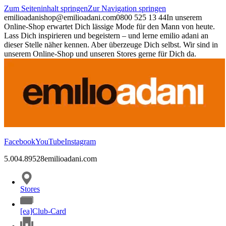
Zum Seiteninhalt springen
Zur Navigation springen
emilioadani
shop@emilioadani.com
0800 525 13 44
In unserem
Online-Shop erwartet Dich lässige Mode für den Mann von heute.
Lass Dich inspirieren und begeistern – und lerne emilio adani an
dieser Stelle näher kennen. Aber überzeuge Dich selbst. Wir sind in
unserem Online-Shop und unseren Stores gerne für Dich da.
Facebook
YouTube
Instagram
5.00
4.89
528
emilioadani.com
Stores
[ea]Club-Card