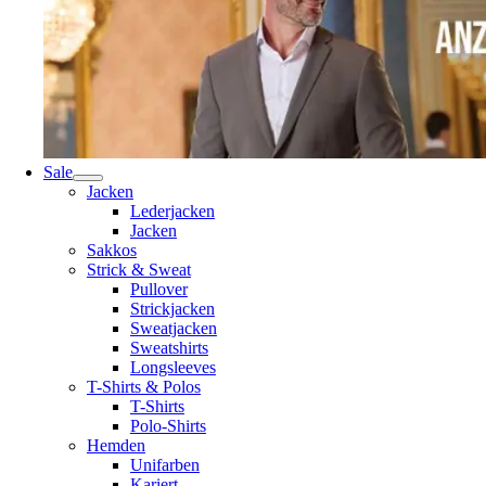
Sale
Jacken
Lederjacken
Jacken
Sakkos
Strick & Sweat
Pullover
Strickjacken
Sweatjacken
Sweatshirts
Longsleeves
T-Shirts & Polos
T-Shirts
Polo-Shirts
Hemden
Unifarben
Kariert