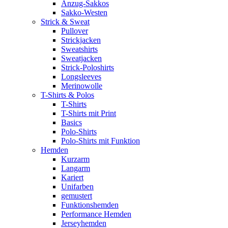
Anzug-Sakkos
Sakko-Westen
Strick & Sweat
Pullover
Strickjacken
Sweatshirts
Sweatjacken
Strick-Poloshirts
Longsleeves
Merinowolle
T-Shirts & Polos
T-Shirts
T-Shirts mit Print
Basics
Polo-Shirts
Polo-Shirts mit Funktion
Hemden
Kurzarm
Langarm
Kariert
Unifarben
gemustert
Funktionshemden
Performance Hemden
Jerseyhemden