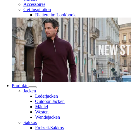
Accessoires
Get Inspiration
Blättere im Lookbook
Produkte
Jacken
Lederjacken
Outdoor-Jacken
Mäntel
Westen
Wendejacken
Sakkos
Freizeit-Sakkos