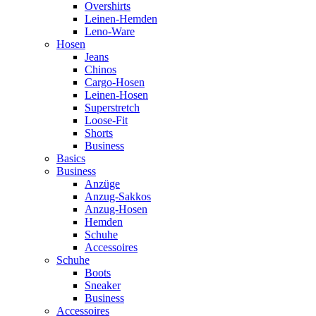
Overshirts
Leinen-Hemden
Leno-Ware
Hosen
Jeans
Chinos
Cargo-Hosen
Leinen-Hosen
Superstretch
Loose-Fit
Shorts
Business
Basics
Business
Anzüge
Anzug-Sakkos
Anzug-Hosen
Hemden
Schuhe
Accessoires
Schuhe
Boots
Sneaker
Business
Accessoires