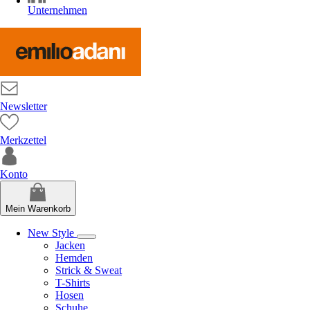
Unternehmen
Newsletter
Merkzettel
Konto
Mein Warenkorb
New Style
Jacken
Hemden
Strick & Sweat
T-Shirts
Hosen
Schuhe