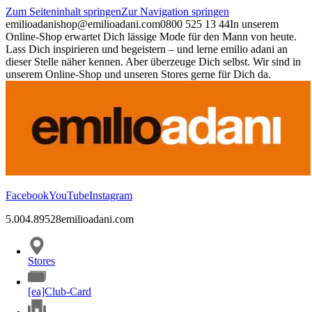
Zum Seiteninhalt springen
Zur Navigation springen
emilioadani
shop@emilioadani.com
0800 525 13 44
In unserem
Online-Shop erwartet Dich lässige Mode für den Mann von heute.
Lass Dich inspirieren und begeistern – und lerne emilio adani an
dieser Stelle näher kennen. Aber überzeuge Dich selbst. Wir sind in
unserem Online-Shop und unseren Stores gerne für Dich da.
Facebook
YouTube
Instagram
5.00
4.89
528
emilioadani.com
Stores
[ea]Club-Card