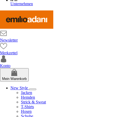
Unternehmen
Newsletter
Merkzettel
Konto
Mein Warenkorb
New Style
Jacken
Hemden
Strick & Sweat
T-Shirts
Hosen
Schuhe