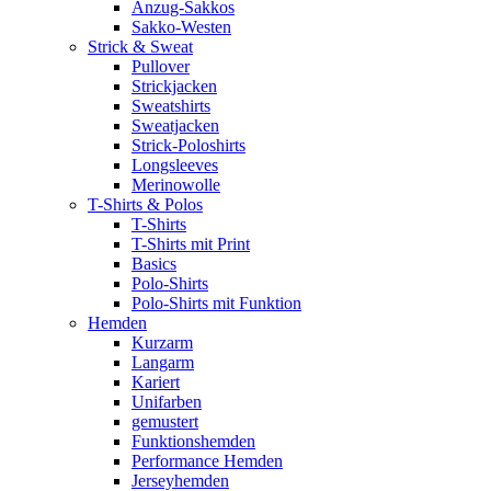
Anzug-Sakkos
Sakko-Westen
Strick & Sweat
Pullover
Strickjacken
Sweatshirts
Sweatjacken
Strick-Poloshirts
Longsleeves
Merinowolle
T-Shirts & Polos
T-Shirts
T-Shirts mit Print
Basics
Polo-Shirts
Polo-Shirts mit Funktion
Hemden
Kurzarm
Langarm
Kariert
Unifarben
gemustert
Funktionshemden
Performance Hemden
Jerseyhemden