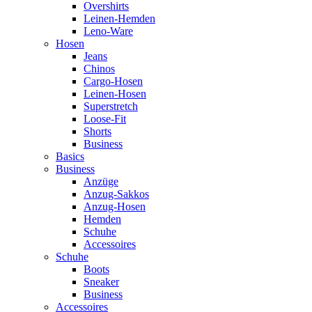
Overshirts
Leinen-Hemden
Leno-Ware
Hosen
Jeans
Chinos
Cargo-Hosen
Leinen-Hosen
Superstretch
Loose-Fit
Shorts
Business
Basics
Business
Anzüge
Anzug-Sakkos
Anzug-Hosen
Hemden
Schuhe
Accessoires
Schuhe
Boots
Sneaker
Business
Accessoires