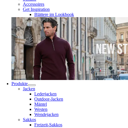
Accessoires
Get Inspiration
Blättere im Lookbook
Produkte
Jacken
Lederjacken
Outdoor-Jacken
Mäntel
Westen
Wendejacken
Sakkos
Freizeit-Sakkos