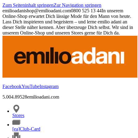
Zum Seiteninhalt springen
Zur Navigation springen
emilioadani
shop@emilioadani.com
0800 525 13 44
In unserem
Online-Shop erwartet Dich lässige Mode für den Mann von heute.
Lass Dich inspirieren und begeistern – und lerne emilio adani an
dieser Stelle näher kennen. Aber überzeuge Dich selbst. Wir sind in
unserem Online-Shop und unseren Stores gerne für Dich da.
Facebook
YouTube
Instagram
5.00
4.89
528
emilioadani.com
Stores
[ea]Club-Card