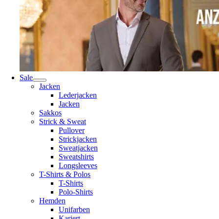
Sale
Jacken
Lederjacken
Jacken
Sakkos
Strick & Sweat
Pullover
Strickjacken
Sweatjacken
Sweatshirts
Longsleeves
T-Shirts & Polos
T-Shirts
Polo-Shirts
Hemden
Unifarben
Kariert