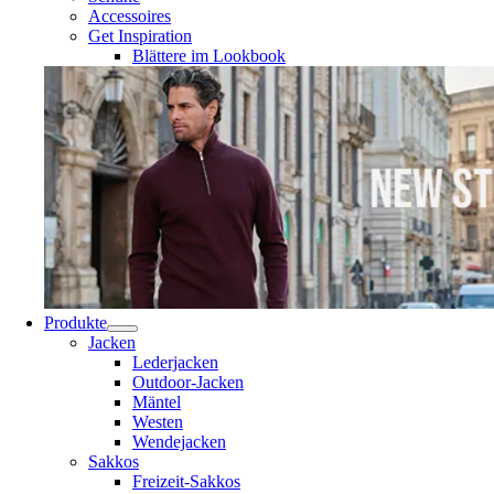
Accessoires
Get Inspiration
Blättere im Lookbook
Produkte
Jacken
Lederjacken
Outdoor-Jacken
Mäntel
Westen
Wendejacken
Sakkos
Freizeit-Sakkos