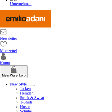
Unternehmen
Newsletter
Merkzettel
Konto
Mein Warenkorb
New Style
Jacken
Hemden
Strick & Sweat
T-Shirts
Hosen
Schuhe