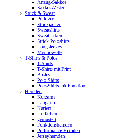
Anzug-Sakkos
Sakko-Westen
Strick & Sweat
Pullover
Strickjacken
Sweatshirts
Sweatjacken
Strick-Poloshirts
Longsleeves
Merinowolle
T-Shirts & Polos
T-Shirts
T-Shirts mit Print
Basics
Polo-Shirts
Polo-Shirts mit Funktion
Hemden
Kurzarm
Langarm
Kariert
Unifarben
gemustert
Funktionshemden
Performance Hemden
Jerseyhemden