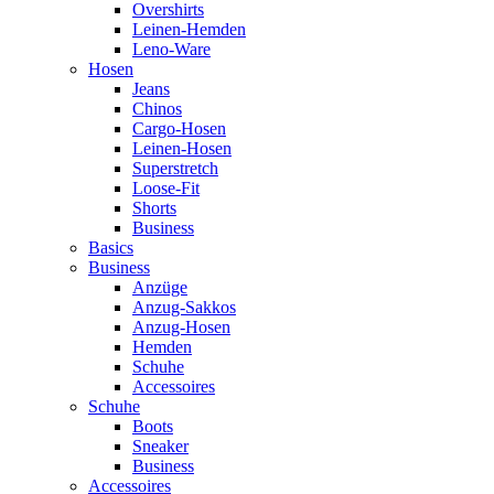
Overshirts
Leinen-Hemden
Leno-Ware
Hosen
Jeans
Chinos
Cargo-Hosen
Leinen-Hosen
Superstretch
Loose-Fit
Shorts
Business
Basics
Business
Anzüge
Anzug-Sakkos
Anzug-Hosen
Hemden
Schuhe
Accessoires
Schuhe
Boots
Sneaker
Business
Accessoires