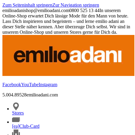
Zum Seiteninhalt springen
Zur Navigation springen
emilioadani
shop@emilioadani.com
0800 525 13 44
In unserem
Online-Shop erwartet Dich lässige Mode für den Mann von heute.
Lass Dich inspirieren und begeistern – und lerne emilio adani an
dieser Stelle näher kennen. Aber überzeuge Dich selbst. Wir sind in
unserem Online-Shop und unseren Stores gerne für Dich da.
Facebook
YouTube
Instagram
5.00
4.89
528
emilioadani.com
Stores
[ea]Club-Card