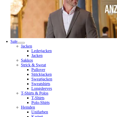
Sale
Jacken
Lederjacken
Jacken
Sakkos
Strick & Sweat
Pullover
Strickjacken
Sweatjacken
Sweatshirts
Longsleeves
T-Shirts & Polos
T-Shirts
Polo-Shirts
Hemden
Unifarben
Kariert