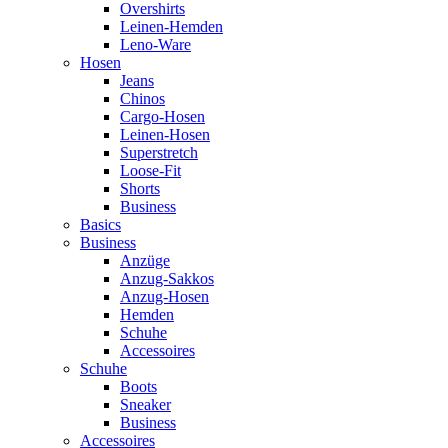
Overshirts
Leinen-Hemden
Leno-Ware
Hosen
Jeans
Chinos
Cargo-Hosen
Leinen-Hosen
Superstretch
Loose-Fit
Shorts
Business
Basics
Business
Anzüge
Anzug-Sakkos
Anzug-Hosen
Hemden
Schuhe
Accessoires
Schuhe
Boots
Sneaker
Business
Accessoires