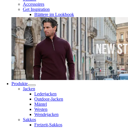
Accessoires
Get Inspiration
Blättere im Lookbook
Produkte
Jacken
Lederjacken
Outdoor-Jacken
Mäntel
Westen
Wendejacken
Sakkos
Freizeit-Sakkos