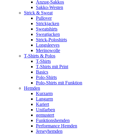
Anzug-Sakkos
Sakko-Westen
Strick & Sweat
Pullover
Strickjacken
Sweatshirts
Sweatjacken
Strick-Poloshirts
Longsleeves
Merinowolle
T-Shirts & Polos
T-Shirts
T-Shirts mit Print
Basics
Polo-Shirts
Polo-Shirts mit Funktion
Hemden
Kurzarm
Langarm
Kariert
Unifarben
gemustert
Funktionshemden
Performance Hemden
Jerseyhemden