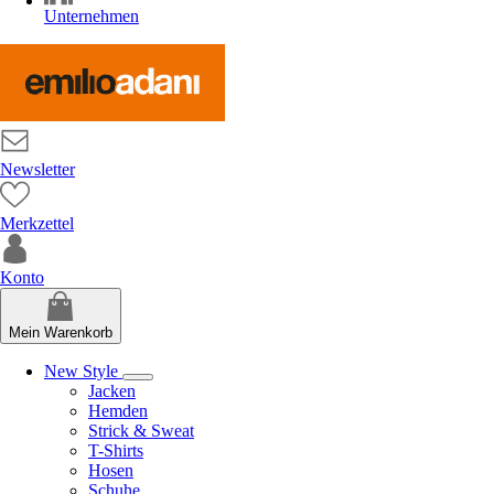
Unternehmen
Newsletter
Merkzettel
Konto
Mein Warenkorb
New Style
Jacken
Hemden
Strick & Sweat
T-Shirts
Hosen
Schuhe