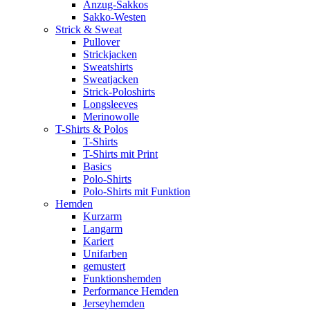
Anzug-Sakkos
Sakko-Westen
Strick & Sweat
Pullover
Strickjacken
Sweatshirts
Sweatjacken
Strick-Poloshirts
Longsleeves
Merinowolle
T-Shirts & Polos
T-Shirts
T-Shirts mit Print
Basics
Polo-Shirts
Polo-Shirts mit Funktion
Hemden
Kurzarm
Langarm
Kariert
Unifarben
gemustert
Funktionshemden
Performance Hemden
Jerseyhemden