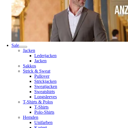
Sale
Jacken
Lederjacken
Jacken
Sakkos
Strick & Sweat
Pullover
Strickjacken
Sweatjacken
Sweatshirts
Longsleeves
T-Shirts & Polos
T-Shirts
Polo-Shirts
Hemden
Unifarben
Kariert