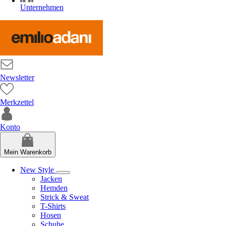
Unternehmen
Newsletter
Merkzettel
Konto
Mein Warenkorb
New Style
Jacken
Hemden
Strick & Sweat
T-Shirts
Hosen
Schuhe