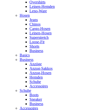
Overshirts
Leinen-Hemden
Leno-Ware
Hosen
Jeans
Chinos
Cargo-Hosen
Leinen-Hosen
Superstretch
Loose-Fit
Shorts
Business
Basics
Business
Anzüge
Anzug-Sakkos
Anzug-Hosen
Hemden
Schuhe
Accessoires
Schuhe
Boots
Sneaker
Business
Accessoires