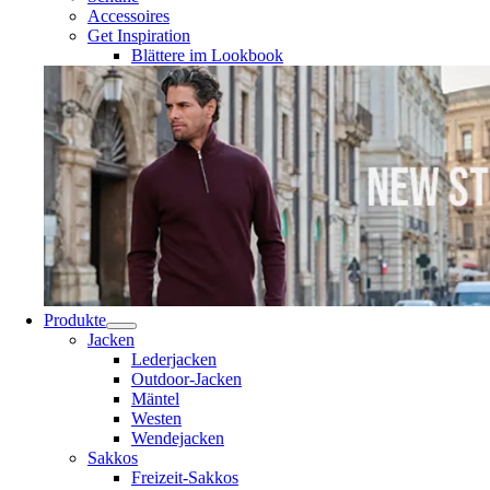
Accessoires
Get Inspiration
Blättere im Lookbook
Produkte
Jacken
Lederjacken
Outdoor-Jacken
Mäntel
Westen
Wendejacken
Sakkos
Freizeit-Sakkos