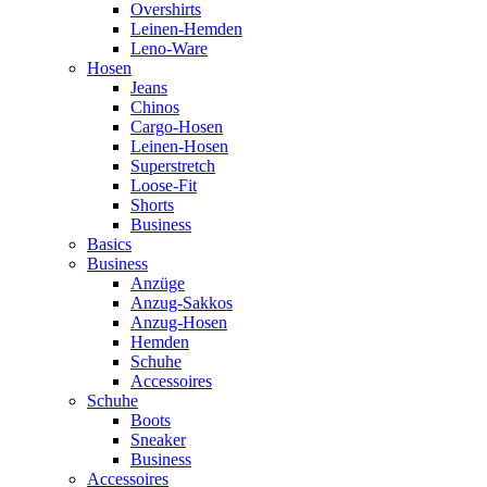
Overshirts
Leinen-Hemden
Leno-Ware
Hosen
Jeans
Chinos
Cargo-Hosen
Leinen-Hosen
Superstretch
Loose-Fit
Shorts
Business
Basics
Business
Anzüge
Anzug-Sakkos
Anzug-Hosen
Hemden
Schuhe
Accessoires
Schuhe
Boots
Sneaker
Business
Accessoires