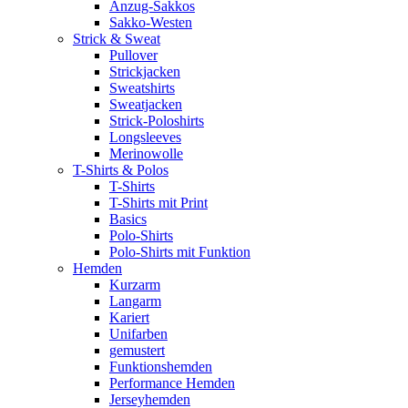
Anzug-Sakkos
Sakko-Westen
Strick & Sweat
Pullover
Strickjacken
Sweatshirts
Sweatjacken
Strick-Poloshirts
Longsleeves
Merinowolle
T-Shirts & Polos
T-Shirts
T-Shirts mit Print
Basics
Polo-Shirts
Polo-Shirts mit Funktion
Hemden
Kurzarm
Langarm
Kariert
Unifarben
gemustert
Funktionshemden
Performance Hemden
Jerseyhemden