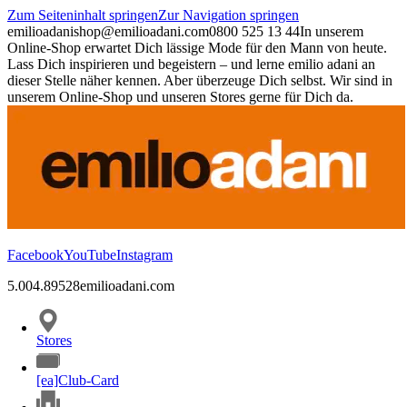
Zum Seiteninhalt springen
Zur Navigation springen
emilioadani
shop@emilioadani.com
0800 525 13 44
In unserem
Online-Shop erwartet Dich lässige Mode für den Mann von heute.
Lass Dich inspirieren und begeistern – und lerne emilio adani an
dieser Stelle näher kennen. Aber überzeuge Dich selbst. Wir sind in
unserem Online-Shop und unseren Stores gerne für Dich da.
Facebook
YouTube
Instagram
5.00
4.89
528
emilioadani.com
Stores
[ea]Club-Card