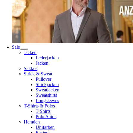
Sale
Jacken
Lederjacken
Jacken
Sakkos
Strick & Sweat
Pullover
Strickjacken
Sweatjacken
Sweatshirts
Longsleeves
T-Shirts & Polos
T-Shirts
Polo-Shirts
Hemden
Unifarben
Kariert