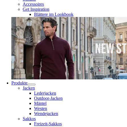
Accessoires
Get Inspiration
Blättere im Lookbook
Produkte
Jacken
Lederjacken
Outdoor-Jacken
Mäntel
Westen
Wendejacken
Sakkos
Freizeit-Sakkos