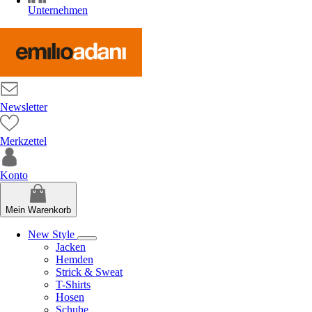
Unternehmen
Newsletter
Merkzettel
Konto
Mein Warenkorb
New Style
Jacken
Hemden
Strick & Sweat
T-Shirts
Hosen
Schuhe