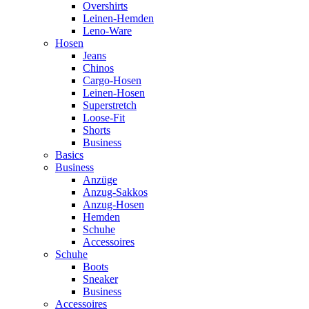
Overshirts
Leinen-Hemden
Leno-Ware
Hosen
Jeans
Chinos
Cargo-Hosen
Leinen-Hosen
Superstretch
Loose-Fit
Shorts
Business
Basics
Business
Anzüge
Anzug-Sakkos
Anzug-Hosen
Hemden
Schuhe
Accessoires
Schuhe
Boots
Sneaker
Business
Accessoires