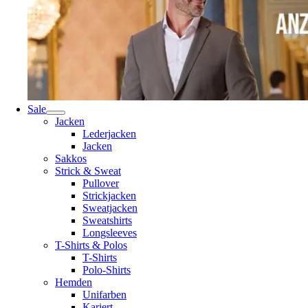
Sale
Jacken
Lederjacken
Jacken
Sakkos
Strick & Sweat
Pullover
Strickjacken
Sweatjacken
Sweatshirts
Longsleeves
T-Shirts & Polos
T-Shirts
Polo-Shirts
Hemden
Unifarben
Kariert