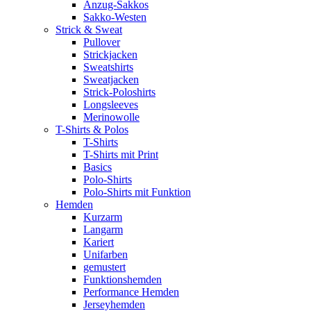
Anzug-Sakkos
Sakko-Westen
Strick & Sweat
Pullover
Strickjacken
Sweatshirts
Sweatjacken
Strick-Poloshirts
Longsleeves
Merinowolle
T-Shirts & Polos
T-Shirts
T-Shirts mit Print
Basics
Polo-Shirts
Polo-Shirts mit Funktion
Hemden
Kurzarm
Langarm
Kariert
Unifarben
gemustert
Funktionshemden
Performance Hemden
Jerseyhemden