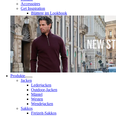
Accessoires
Get Inspiration
Blättere im Lookbook
Produkte
Jacken
Lederjacken
Outdoor-Jacken
Mäntel
Westen
Wendejacken
Sakkos
Freizeit-Sakkos