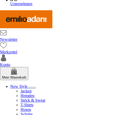
Unternehmen
Newsletter
Merkzettel
Konto
Mein Warenkorb
New Style
Jacken
Hemden
Strick & Sweat
T-Shirts
Hosen
Schuhe