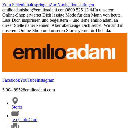
Zum Seiteninhalt springen
Zur Navigation springen
emilioadani
shop@emilioadani.com
0800 525 13 44
In unserem
Online-Shop erwartet Dich lässige Mode für den Mann von heute.
Lass Dich inspirieren und begeistern – und lerne emilio adani an
dieser Stelle näher kennen. Aber überzeuge Dich selbst. Wir sind in
unserem Online-Shop und unseren Stores gerne für Dich da.
Facebook
YouTube
Instagram
5.00
4.89
528
emilioadani.com
Stores
[ea]Club-Card