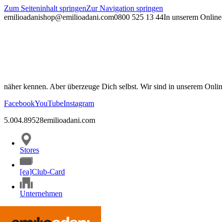
Zum Seiteninhalt springen
Zur Navigation springen
emilioadani
shop@emilioadani.com
0800 525 13 44
In unserem Online-
näher kennen. Aber überzeuge Dich selbst. Wir sind in unserem Onli
Facebook
YouTube
Instagram
5.00
4.89
528
emilioadani.com
Stores
[ea]Club-Card
Unternehmen