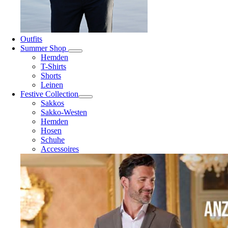
Outfits
Summer Shop
Hemden
T-Shirts
Shorts
Leinen
Festive Collection
Sakkos
Sakko-Westen
Hemden
Hosen
Schuhe
Accessoires