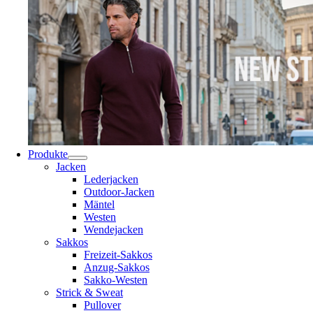
Produkte
Jacken
Lederjacken
Outdoor-Jacken
Mäntel
Westen
Wendejacken
Sakkos
Freizeit-Sakkos
Anzug-Sakkos
Sakko-Westen
Strick & Sweat
Pullover