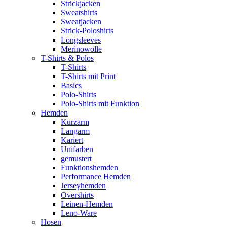
Strickjacken
Sweatshirts
Sweatjacken
Strick-Poloshirts
Longsleeves
Merinowolle
T-Shirts & Polos
T-Shirts
T-Shirts mit Print
Basics
Polo-Shirts
Polo-Shirts mit Funktion
Hemden
Kurzarm
Langarm
Kariert
Unifarben
gemustert
Funktionshemden
Performance Hemden
Jerseyhemden
Overshirts
Leinen-Hemden
Leno-Ware
Hosen