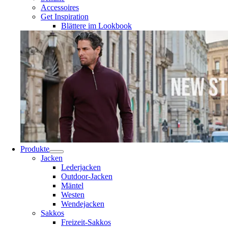
Accessoires
Get Inspiration
Blättere im Lookbook
Produkte
Jacken
Lederjacken
Outdoor-Jacken
Mäntel
Westen
Wendejacken
Sakkos
Freizeit-Sakkos