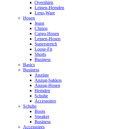
Overshirts
Leinen-Hemden
Leno-Ware
Hosen
Jeans
Chinos
Cargo-Hosen
Leinen-Hosen
Superstretch
Loose-Fit
Shorts
Business
Basics
Business
Anzüge
Anzug-Sakkos
Anzug-Hosen
Hemden
Schuhe
Accessoires
Schuhe
Boots
Sneaker
Business
Accessoires