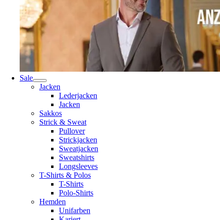
Sale
Jacken
Lederjacken
Jacken
Sakkos
Strick & Sweat
Pullover
Strickjacken
Sweatjacken
Sweatshirts
Longsleeves
T-Shirts & Polos
T-Shirts
Polo-Shirts
Hemden
Unifarben
Kariert