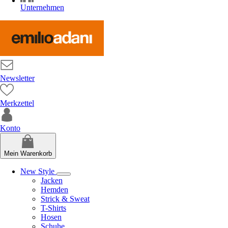
Unternehmen
Newsletter
Merkzettel
Konto
Mein Warenkorb
New Style
Jacken
Hemden
Strick & Sweat
T-Shirts
Hosen
Schuhe