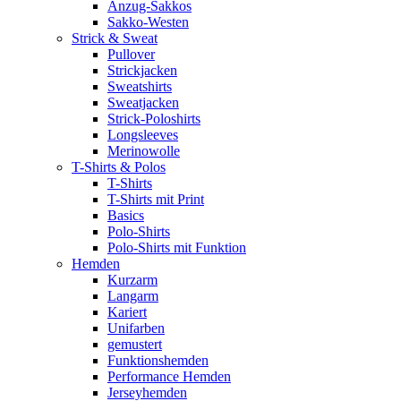
Anzug-Sakkos
Sakko-Westen
Strick & Sweat
Pullover
Strickjacken
Sweatshirts
Sweatjacken
Strick-Poloshirts
Longsleeves
Merinowolle
T-Shirts & Polos
T-Shirts
T-Shirts mit Print
Basics
Polo-Shirts
Polo-Shirts mit Funktion
Hemden
Kurzarm
Langarm
Kariert
Unifarben
gemustert
Funktionshemden
Performance Hemden
Jerseyhemden