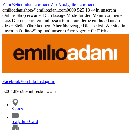
Zum Seiteninhalt springen
Zur Navigation springen
emilioadani
shop@emilioadani.com
0800 525 13 44
In unserem
Online-Shop erwartet Dich lässige Mode für den Mann von heute.
Lass Dich inspirieren und begeistern – und lerne emilio adani an
dieser Stelle näher kennen. Aber überzeuge Dich selbst. Wir sind in
unserem Online-Shop und unseren Stores gerne für Dich da.
Facebook
YouTube
Instagram
5.00
4.89
528
emilioadani.com
Stores
[ea]Club-Card