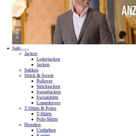
Sale
Jacken
Lederjacken
Jacken
Sakkos
Strick & Sweat
Pullover
Strickjacken
Sweatjacken
Sweatshirts
Longsleeves
T-Shirts & Polos
T-Shirts
Polo-Shirts
Hemden
Unifarben
Kariert