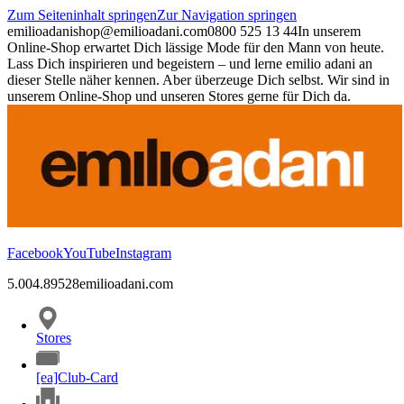
Zum Seiteninhalt springen
Zur Navigation springen
emilioadani
shop@emilioadani.com
0800 525 13 44
In unserem
Online-Shop erwartet Dich lässige Mode für den Mann von heute.
Lass Dich inspirieren und begeistern – und lerne emilio adani an
dieser Stelle näher kennen. Aber überzeuge Dich selbst. Wir sind in
unserem Online-Shop und unseren Stores gerne für Dich da.
Facebook
YouTube
Instagram
5.00
4.89
528
emilioadani.com
Stores
[ea]Club-Card