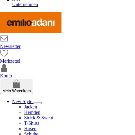
Unternehmen
Newsletter
Merkzettel
Konto
Mein Warenkorb
New Style
Jacken
Hemden
Strick & Sweat
T-Shirts
Hosen
Schuhe