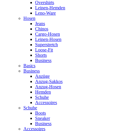
Overshirts
Leinen-Hemden
Leno-Ware
Hosen
Jeans
Chinos
Cargo-Hosen
Leinen-Hosen
Superstretch
Loose-Fit
Shorts
Business
Basics
Business
Anzüge
Anzug-Sakkos
Anzug-Hosen
Hemden
Schuhe
Accessoires
Schuhe
Boots
Sneaker
Business
Accessoires