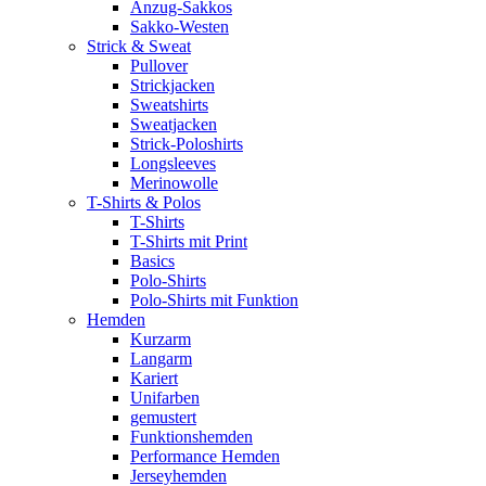
Anzug-Sakkos
Sakko-Westen
Strick & Sweat
Pullover
Strickjacken
Sweatshirts
Sweatjacken
Strick-Poloshirts
Longsleeves
Merinowolle
T-Shirts & Polos
T-Shirts
T-Shirts mit Print
Basics
Polo-Shirts
Polo-Shirts mit Funktion
Hemden
Kurzarm
Langarm
Kariert
Unifarben
gemustert
Funktionshemden
Performance Hemden
Jerseyhemden