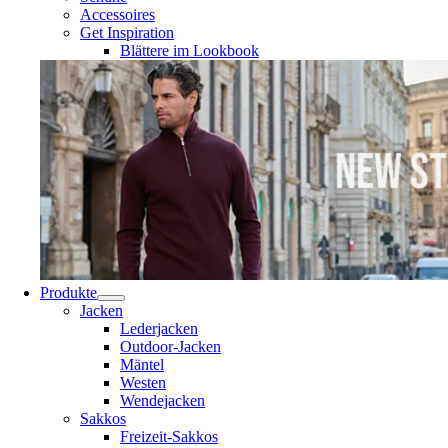
Accessoires
Get Inspiration
Blättere im Lookbook
Produkte
Jacken
Lederjacken
Outdoor-Jacken
Mäntel
Westen
Wendejacken
Sakkos
Freizeit-Sakkos